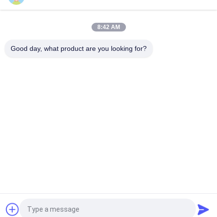
Aeroporto vedação de fio de diâmetro 3,7mm malha 50 *
200mm máquina de solda de malha de fio
8:42 AM
Tamanho do buraco 150*150mm Rebar 4-10mm Highway
Bridge Rebar Wire Mesh Welding Machine
Good day, what product are you looking for?
Categorias populares
Todos
Fio Mesh Welding 
Reforçando A 
Machines
Máquina De 
Soldadura Da Malha
Máquina De 
Máquina De 
Soldadura Da Malha 
Soldadura Do Painel 
Da Cerca
De Malha
Máquina Fixa Da 
Construção Mesh 
Cerca Do Nó
Welding Machine
Máquina De 
Máquina Soldada Da 
Soldadura Da Malha 
Rede De Arame
Do Rolo
Pedir um orçamento