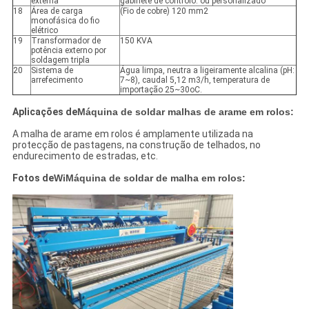
externa
gabinete de controlo. ou personalizado
18
Área de carga
(Fio de cobre) 120 mm2
monofásica do fio
elétrico
19
Transformador de
150 KVA
potência externo por
soldagem tripla
20
Sistema de
Água limpa, neutra a ligeiramente alcalina (pH:
arrefecimento
7~8), caudal 5,12 m3/h, temperatura de
importação 25~30oC.
Aplicações de
Máquina de soldar malhas de arame em rolos:
A malha de arame em rolos é amplamente utilizada na
protecção de pastagens, na construção de telhados, no
endurecimento de estradas, etc.
Fotos de
Wi
Máquina de soldar de malha em rolos: