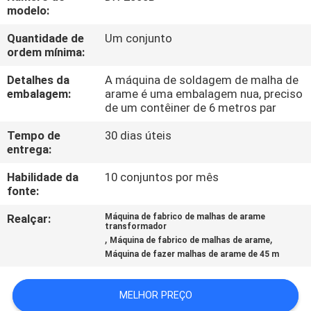
EXCURSÃO
modelo:
DA
Quantidade de
Um conjunto
ordem mínima:
FÁBRICA
Detalhes da
A máquina de soldagem de malha de
embalagem:
arame é uma embalagem nua, preciso
CONTROLE
de um contêiner de 6 metros par
DA
Tempo de
30 dias úteis
QUALIDADE
entrega:
Habilidade da
10 conjuntos por mês
CONTACTE-
fonte:
NOS
Realçar:
Máquina de fabrico de malhas de arame
transformador
,
,
Máquina de fabrico de malhas de arame
Máquina de fazer malhas de arame de 45 m
PEÇA
UMAS
MELHOR PREÇO
CITAÇÕES