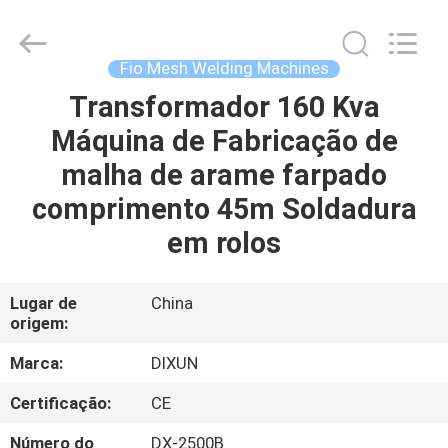
Dixun
Wire
Mesh
Products
Co.,
Fio Mesh Welding Machines
Ltd.
All
Transformador 160 Kva
CASA
Rights
Reserved.
Máquina de Fabricação de
PRODUTOS
malha de arame farpado
comprimento 45m Soldadura
MOSTRA
em rolos
DE
VR
Lugar de
China
origem:
SOBRE
Marca:
DIXUN
NÓS
Certificação:
CE
Número do
DX-2500B