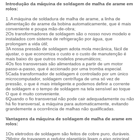
Introdução da máquina de soldagem de malha de arame em
rolos:
1. A máquina de soldadura de malha de arame, a linha de
alimentação de arame da bobina automaticamente, que é mais
conveniente e poupa mão-de-obra;
2Os transformadores de soldagem são o nosso novo modelo e
instalados com sistema de refrigeração por água, que
prolongam a vida útil;
3A nossa pressão de soldagem adota mola mecânica, fácil de
ajustar, o que economiza o custo e o custo de manutenção é
mais baixo do que outros modelos pneumáticos;
4Os fios transversais são alimentados a partir de um motor
passo-a-passo, que é accionado por uma tromba especial.
5Cada transformador de soldagem é controlado por um único
microcomputador, soldagem centrífuga de uma só vez de
pressão, o que é mais inteligente.e podemos definir a corrente
de soldagem e o tempo de soldagem na tela sensível ao toque
O que é muito conveniente.
6Quando o fio transversal não pode cair adequadamente ou não
há fio transversal, a máquina para automaticamente, evitando
grandemente a ocorrência de malhas não qualificadas.
Vantagens da máquina de soldagem de malha de arame em
rolos:
1Os eletrodos de soldagem são feitos de cobre puro, duráveis.
2Motor de travagem e redutor planetário ligam o eixo principal