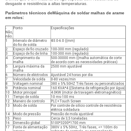
desgaste e resistência a altas temperaturas.
Parâmetros técnicos de
Máquina de soldar malhas de arame
em rolos:
-
Ponto
Especificações
Não,
não.
1
Intervalo de diâmetro
Φ3.0-6.0 ((mm)
do fio de solda
2
Espaço de fio cruzado
100-300 mm (regulado)
3
Espaço de fio de linha
100-300 mm (regulado)
4
Comprimento da
500-30000 mm ((malha automática de corte
malha
de acordo com as necessidades práticas)
5
Largura máxima da
2500 mm ajustável
malha
6
Número de eléctrodos
Ajustável 24 horas por dia
7
Velocidade de solda
0-80 vezes/min
8
Voltagem nominal
380 ± 5% 50HZ Três fases ou personalizados
9
Potência nominal
160 KVA*4 ((Sistema de refrigeração por água)
10
Motor principal
4.0KW (motor de travagem eletromagnético)
11
Tempo de solda
10 ms-100 ms
12
Maneiro de controlo
PLC+Touch Screen
13
Modo de solda
Por controle de silício controle de resistência
elétrica soldadura
14
Modo de pressão
Pressão de mola ajustável
15
Peso
Cerca de 3,5 toneladas.
16
Dimensão global
5100*3200*1700 mm
17
Fonte de alimentação
380V ± 5% 50Hz, Três fases, <= 100m do