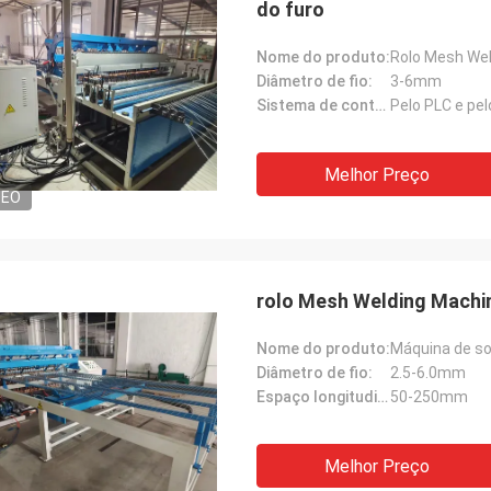
do furo
Nome do produto:
Rolo Mesh We
Diâmetro de fio:
3-6mm
Sistema de controlo:
Pelo PLC e pelo
Melhor Preço
DEO
rolo Mesh Welding Machin
Nome do produto:
Máquina de so
Diâmetro de fio:
2.5-6.0mm
Espaço longitudinal do fio:
50-250mm
Melhor Preço