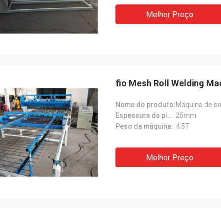
Melhor Preço
fio Mesh Roll Welding M
Nome do produto:
Máquina de so
Espessura da placa de metal:
25mm
Peso da máquina:
4.5T
Melhor Preço