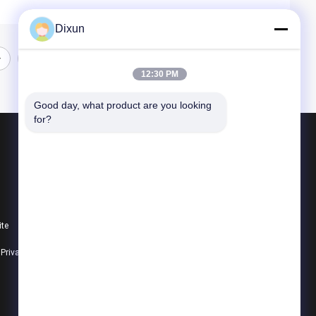
Dixun
12:30 PM
Good day, what product are you looking 
for?
Produtos
Fio Mesh Welding Machines
reforçando a máquina de soldadura da malha
ite
máquina de soldadura da malha da cerca
e Privacidade
Todas as categorias