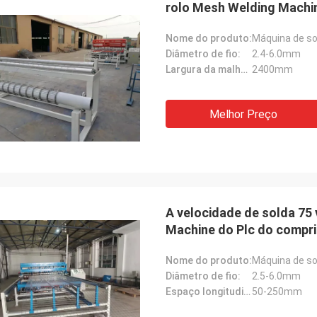
rolo Mesh Welding Machi
Nome do produto:
Máquina de so
Diâmetro de fio:
2.4-6.0mm
Largura da malha de soldadura:
2400mm
Melhor Preço
A velocidade de solda 75
Machine do Plc do compr
Nome do produto:
Máquina de so
Diâmetro de fio:
2.5-6.0mm
Espaço longitudinal do fio:
50-250mm