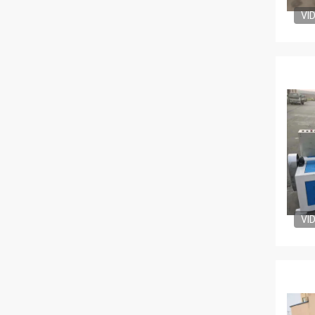
VI
VI