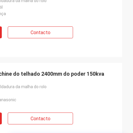
ldadura da malha do rolo
il
nça
Contacto
achine do telhado 2400mm do poder 150kva
ldadura da malha do rolo
anasonic
Contacto