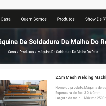
Casa
Quem Somos
Produtos
Show De R
quina De Soldadura Da Malha Do R
Casa
/
Produtos
/
Máquina De Soldadura Da Malha Do Rolo
2.5m Mesh Welding Machi
Nome do produto:
Máquina de so
Espessura do fio:
3.0-6.0mm
Largura da malha de soldadura:
Máximo 250