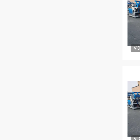
VI
VI