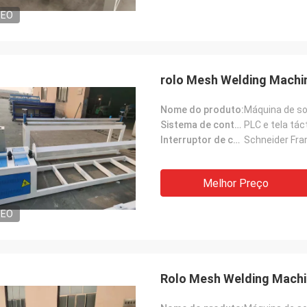
DEO
rolo Mesh Welding Machi
Nome do produto:
Máquina de so
Sistema de controlo:
PLC e tela táct
Interruptor de controle:
Schneider Fra
Melhor Preço
DEO
Rolo Mesh Welding Machi