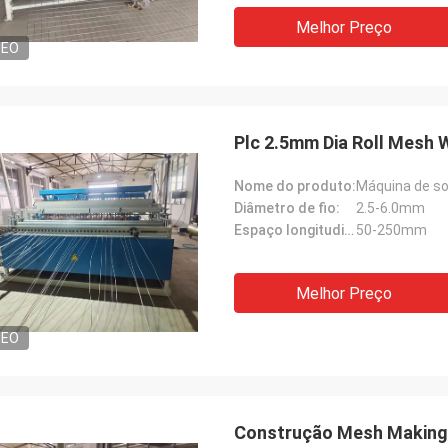
Melhor Preço
DEO
Plc 2.5mm Dia Roll Mesh
Nome do produto:
Máquina de so
Diâmetro de fio:
2.5-6.0mm
Espaço longitudinal do fio:
50-250mm
Melhor Preço
DEO
Construção Mesh Making