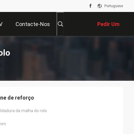
Portuguese
V
Contacte-Nos
Pedir Um
Orçamento
olo
ne de reforço
ldadura da malha do rolo
0mm