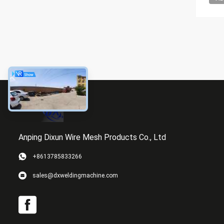
Anping Dixun Wire Mesh Products Co., Ltd
+8613785833266
sales@dxweldingmachine.com