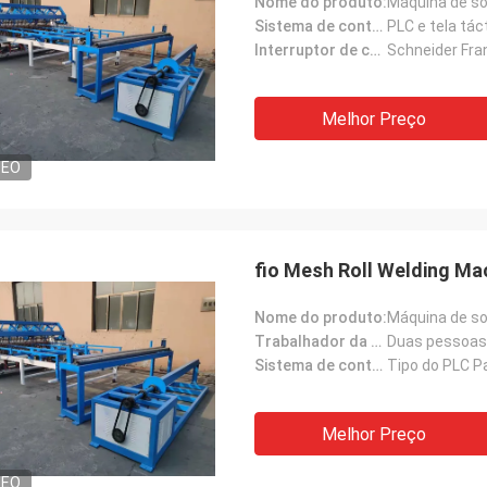
Nome do produto:
Máquina de so
Sistema de controlo:
PLC e tela táct
Interruptor de controle:
Schneider Fra
Melhor Preço
DEO
fio Mesh Roll Welding M
Nome do produto:
Máquina de so
Trabalhador da necessidade da máquina:
Duas pessoas
Sistema de controlo:
Tipo do PLC P
Melhor Preço
DEO