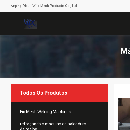
Anping Dixun Wire Mesh Products Co., Ltd
Má
Todos Os Produtos
Fio Mesh Welding Machines
reforçando a máquina de soldadura
da malha