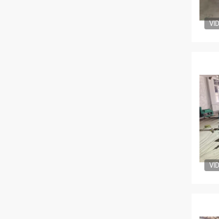
VI
VI