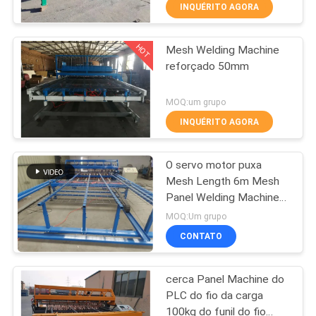
EXCURSÃO
INQUÉRITO AGORA
DA
HOT
Mesh Welding Machine
FÁBRICA
61
reforçado 50mm
máquina de
CONTROLE
MOQ:um grupo
soldadura da malha
DA
INQUÉRITO AGORA
da cerca
QUALIDADE
O servo motor puxa
Mesh Length 6m Mesh
CONTACTE-
Panel Welding Machine
27
7.5kw
NOS
MOQ:Um grupo
máquina de
CONTATO
PEÇA
soldadura do painel
cerca Panel Machine do
UMAS
de malha
PLC do fio da carga
CITAÇÕES
100kg do funil do fio