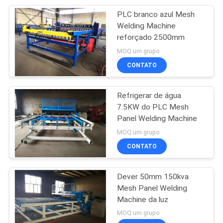
PLC branco azul Mesh
8
Welding Machine
máquina de solda
reforçado 2500mm
MOQ:um grupo
de aço da raspagem
CONTATO
Refrigerar de água
7.5KW do PLC Mesh
Panel Welding Machine
21
MOQ:um grupo
máquina do arame
CONTATO
farpado da lâmina
Dever 50mm 150kva
Mesh Panel Welding
Machine da luz
MOQ:um grupo