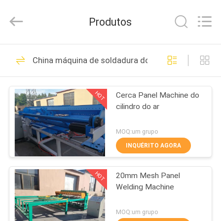
Dixun
Wire
Mesh
Produtos
Products
Co.,
Ltd.
All
CASA
Rights
101
Reserved.
China máquina de soldadura do painel de malha
Fio Mesh Welding
PRODUTOS
Machines
HOT
Cerca Panel Machine do
cilindro do ar
MOSTRA
DE
MOQ:um grupo
VR
INQUÉRITO AGORA
70
reforçando a
HOT
20mm Mesh Panel
SOBRE
Welding Machine
NÓS
máquina de
MOQ:um grupo
soldadura da malha