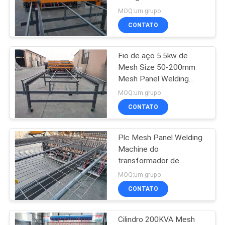
5.5kw transversal
MOQ:um grupo
CONTATO
MAPA
33
DO
máquina fixa da
Fio de aço 5.5kw de
SITE
Mesh Size 50-200mm
cerca do nó
Mesh Panel Welding
Machine
PRIVACY
MOQ:um grupo
CONTATO
POLICY
Plc Mesh Panel Welding
23
Machine do
Construção Mesh
transformador de
soldadura 160kva
MOQ:um grupo
Welding Machine
Panasonic
CONTATO
Cilindro 200KVA Mesh