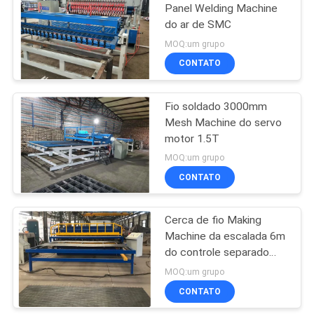
Panel Welding Machine
do ar de SMC
23
MOQ:um grupo
Máquina de
CONTATO
soldadura da malha
Fio soldado 3000mm
do rolo
Mesh Machine do servo
motor 1.5T
MOQ:um grupo
CONTATO
25
máquina soldada da
Cerca de fio Making
Machine da escalada 6m
rede de arame
do controle separado
anti
MOQ:um grupo
CONTATO