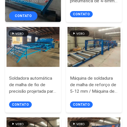
pneumática de 4-8mm,
Reinforced Steel Bar
EXCURSÃO
6m de comprimento
Mesh Welding Machine
DA
CONTATO
CONTATO
FÁBRICA
CONTROLE
DA
QUALIDADE
CONTACTE-
Soldadora automática
Máquina de soldadura
de malha de fio de
de malha de reforço de
NOS
precisão projetada para
5-12 mm / Máquina de
fornecer soldagens
soldadura de painel de
uniformes e alta
malha de reforço de
PEÇA
CONTATO
CONTATO
produtividade na
concreto BRC
UMAS
fabricação de malha de
aço
CITAÇÕES