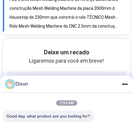
construção Mesh Welding Machine da placa 2000mm do ferro de 25mm
Housetop de 230mm que constrói o rolo TÉCNICO Mesh Welding Machine
Rolo Mesh Welding Machine do CNC 2.5mm da construção de estradas
rolo Mesh Welding Machine do fio GWCD 2500D da bobina de 6mm
fio Mesh Roll Welding Machine do telhado 2400mm do poder 150kva
Cerca Machine da pastagem do CE 150mm do servo motor do silicone
Deixe um recado
Cilindro do ar galinha Mesh Making Machine do silicone de 65 vezes
Ligaremos para você em breve!
Cor verde que enrola o fio transversal Mesh Fence Making Machine
O motor principal 5.5kw cortou pre o rolo Mesh Welding Machine de 100m
2,2 quilowatts 24pcs do rolo de alta velocidade Mesh Welding Machine
Dixun
Pre endireitando o fio Mesh Fence Making Machine do rolo 5mm
Rolo 5.5KW Mesh Welding Machine da tiragem mecânica 3mm
7:53 AM
Bobina do CE que alimenta o fio Mesh Roll Welding Machine de 100m
Good day, what product are you looking for?
Perfure a máquina do arame farpado da lâmina das tiras da pressão 40T 9, barbeando a lâmina que faz a máquina
Máquina dobro militar da fabricação da lâmina da borda de 100 vezes