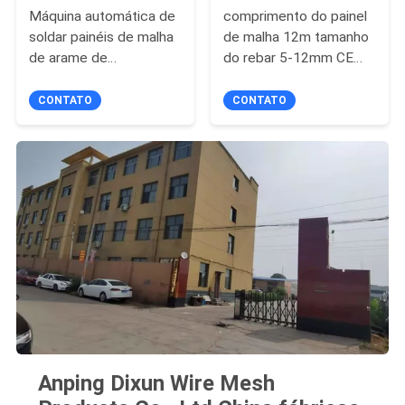
Máquina automática de
comprimento do painel
soldar painéis de malha
de malha 12m tamanho
de arame de
do rebar 5-12mm CE
cisalhamento
reforçando malha
máquina de solda
CONTATO
CONTATO
Anping Dixun Wire Mesh