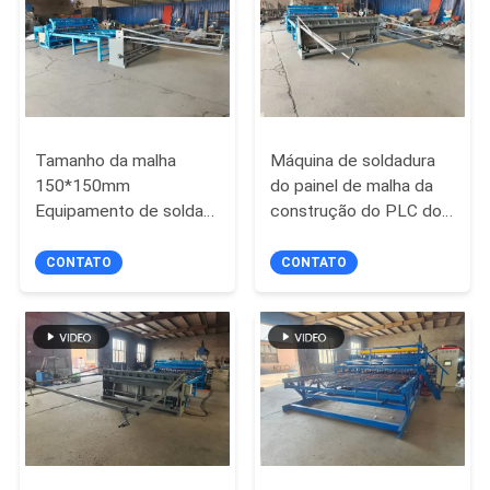
MAPA
DO
SITE
Tamanho da malha
Máquina de soldadura
150*150mm
do painel de malha da
PRIVACY
Equipamento de solda
construção do PLC do
de malha de construção
tamanho de malha
POLICY
PLC de 4 mm
100*100mm
CONTATO
CONTATO