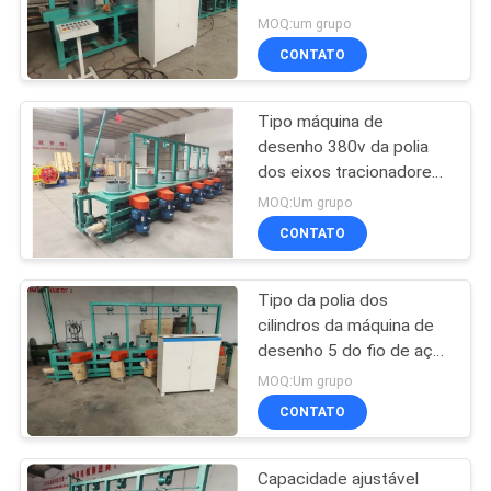
Velocidade 180m / min
MOQ:um grupo
Motor 15kw
CONTATO
MAPA
33
DO
máquina fixa da
Tipo máquina de
SITE
desenho 380v da polia
cerca do nó
dos eixos tracionadores
do controle de
PRIVACY
MOQ:Um grupo
frequência 6 do fio
CONTATO
POLICY
Tipo da polia dos
22
cilindros da máquina de
Construção Mesh
desenho 5 do fio de aço
do motor 15kw 6.5mm
MOQ:Um grupo
Welding Machine
CONTATO
Capacidade ajustável