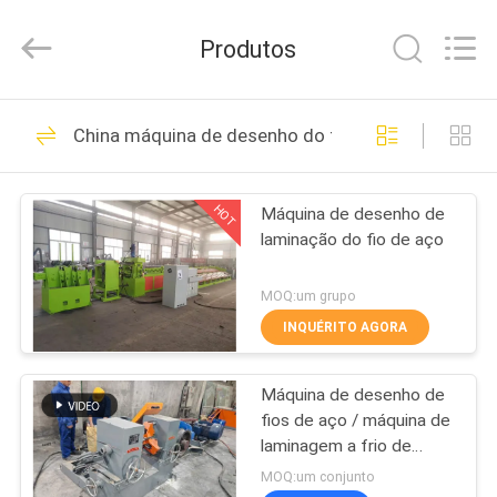
Dixun
Wire
Mesh
Produtos
Products
Co.,
Ltd.
All
CASA
Rights
101
Reserved.
China máquina de desenho do fio de aço
Fio Mesh Welding
PRODUTOS
Machines
HOT
Máquina de desenho de
laminação do fio de aço
MOSTRA
DE
MOQ:um grupo
VR
INQUÉRITO AGORA
70
reforçando a
Máquina de desenho de
SOBRE
fios de aço / máquina de
NÓS
máquina de
laminagem a frio de
barras de aço
MOQ:um conjunto
soldadura da malha