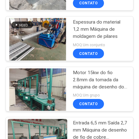
EXCURSÃO
CONTATO
DA
Espessura do material
FÁBRICA
61
1,2 mm Máquina de
moldagem de pilares
máquina de
CONTROLE
MOQ:Um conjunto
soldadura da malha
DA
CONTATO
da cerca
QUALIDADE
Motor 15kw do fio
2.8mm da tomada da
CONTACTE-
máquina de desenho do
27
fio de aço do Plc do fio
NOS
MOQ:Um grupo
6.5mm da entrada
máquina de
CONTATO
PEÇA
soldadura do painel
Entrada 6,5 mm Saída 2,7
UMAS
de malha
mm Máquina de desenho
CITAÇÕES
de fio de cobre