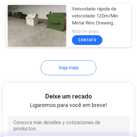
Velocidade rápida da
8
velocidade 120m/Min
máquina de solda
Metal Wire Drawing
Machine do motor
MOQ:Um grupo
de aço da raspagem
110kw
CONTATO
Veja mais
21
máquina do arame
Deixe um recado
farpado da lâmina
Ligaremos para você em breve!