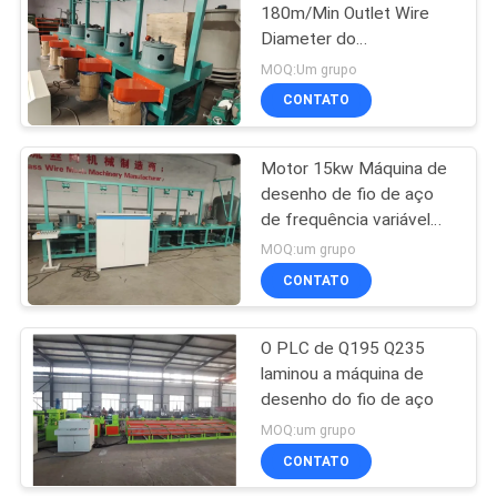
180m/Min Outlet Wire
Diameter do
23
equipamento de
MOQ:Um grupo
desenho do fio da
Máquina de
CONTATO
velocidade 2.8mm
soldadura da malha
Motor 15kw Máquina de
do rolo
desenho de fio de aço
de frequência variável
Tipo de poleia
MOQ:um grupo
CONTATO
25
máquina soldada da
O PLC de Q195 Q235
laminou a máquina de
rede de arame
desenho do fio de aço
MOQ:um grupo
CONTATO