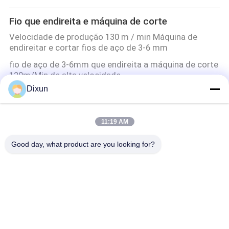
Fio que endireita e máquina de corte
Velocidade de produção 130 m / min Máquina de
endireitar e cortar fios de aço de 3-6 mm
fio de aço de 3-6mm que endireita a máquina de corte
120m/Min de alta velocidade
Dixun
Corte comprimento 6m Rebar endireitar e máquina de
corte tamanho 5-8mm
Fio do tamanho 3-8mm do Rebar que endireita e
11:19 AM
comprimento 6m da máquina de corte
Good day, what product are you looking for?
Fio Mesh Welding Machines
Máquina de soldadura da rede de arame/cerca
soldada Mesh Welding Machine
reforçando a máquina de soldadura da malha
Máquina de solda de malha de reforço de 2,5 m