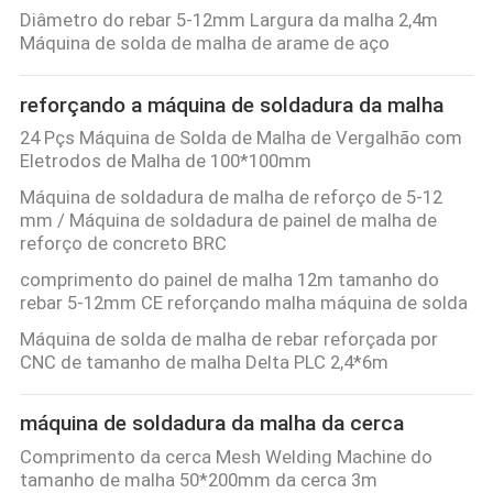
EXCURSÃO
Diâmetro do rebar 5-12mm Largura da malha 2,4m
Máquina de solda de malha de arame de aço
DA
FÁBRICA
reforçando a máquina de soldadura da malha
24 Pçs Máquina de Solda de Malha de Vergalhão com
CONTROLE
Eletrodos de Malha de 100*100mm
DA
Máquina de soldadura de malha de reforço de 5-12
mm / Máquina de soldadura de painel de malha de
QUALIDADE
reforço de concreto BRC
comprimento do painel de malha 12m tamanho do
CONTACTE-
rebar 5-12mm CE reforçando malha máquina de solda
NOS
Máquina de solda de malha de rebar reforçada por
CNC de tamanho de malha Delta PLC 2,4*6m
PEÇA
máquina de soldadura da malha da cerca
UMAS
Comprimento da cerca Mesh Welding Machine do
tamanho de malha 50*200mm da cerca 3m
CITAÇÕES