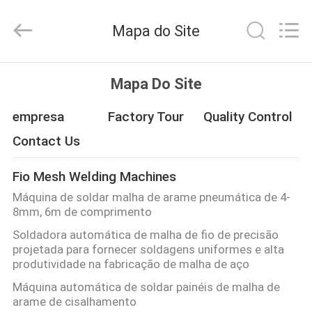
Dixun
Wire
Mesh
Mapa do Site
Products
Co.,
Ltd.
All
CASA
Rights
Reserved.
Mapa Do Site
PRODUTOS
empresa
Factory Tour
Quality Control
Contact Us
MOSTRA
Fio Mesh Welding Machines
DE
Máquina de soldar malha de arame pneumática de 4-
VR
8mm, 6m de comprimento
Soldadora automática de malha de fio de precisão
projetada para fornecer soldagens uniformes e alta
SOBRE
produtividade na fabricação de malha de aço
NÓS
Máquina automática de soldar painéis de malha de
arame de cisalhamento