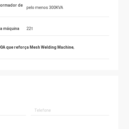
formador de
pelo menos 300KVA
a máquina
22t
0A que reforça Mesh Welding Machine
,