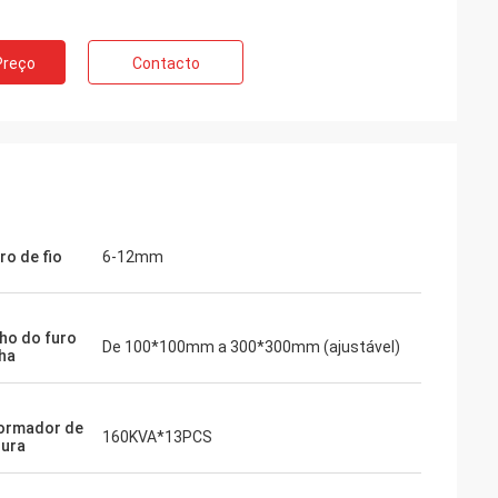
Preço
Contacto
ro de fio
6-12mm
o do furo
De 100*100mm a 300*300mm (ajustável)
ha
ormador de
160KVA*13PCS
ura