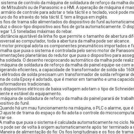
O sistema de controlo da máquina de soldadura de reforço da malha do
 de Mitsubishi ou de Panasonic e o HMI. A operação de máquina é mais 
O armário de controle para adotar o tela táctil e o teclado, você pod
furo do fio através do tela táctil. E tem a língua em inglês.
Os fios de trama são alimentados do dispositivo do funil automaticam
duz o disco-tipo dispositivo aos fios de gota automaticamente. O disp
regar 1,5 toneladas máximas do rebar.
a distância ajustável da linha fio que permite o tamanho de abertura dife
nsversal ao computador, toda a abertura da malha pode ser alcance.
O motor principal adota os componentes pneumáticos importados e fa
a malha que puxa o sistema é controlada pelo servo motor de Panason
imentações planetárias do redutor que puxa o dispositivo para asseg
ha soldada. O desenho reciprocando automático da malha pode reali
A máquina de soldadura de reforço da malha do painel equipe-se com a
rigerando eficientes, a capacidade de transformador de solda são 16
s elétrodos de solda precisam um transformador de solda refrigerar 
ina de cola Epoxy é adotado, que é menor em tamanho e uma capacida
nsformadores tradicionais.
Os dispositivos elétricos de baixa voltagem adotam o tipo de Schneid
ciente e estável do equipamento.
A máquina de soldadura de reforço da malha do painel parará de traba
ositivo do funil.
 Quando há um mau funcionamento na máquina, o PLC o alarme, que é 
 O ajuste de trama do espaço do fio adota o controle do microcomputado
rar-se.
 A malha que puxa o sistema é calculada automaticamente no ciclo. 
ro pode ser de volta à origem automaticamente após ter terminado a
 Maneira de alimentação do fio: Os fios longitudinais e os fios de tram