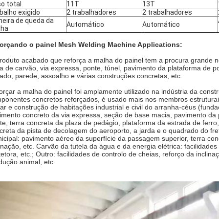
o total
11T
13T
balho exigido
2 trabalhadores
2 trabalhadores
eira de queda da
Automático
Automático
lha
orçando o painel Mesh Welding Machine Applications:
roduto acabado que reforça a malha do painel tem a procura grande n
a de carvão, via expressa, ponte, túnel, pavimento da plataforma de p
hado, parede, assoalho e várias construções concretas, etc.
orçar a malha do painel foi amplamente utilizado na indústria da const
ponentes concretos reforçados, é usado mais nos membros estruturais
ar e construção de habitações industrial e civil do arranha-céus (funda
imento concreto da via expressa, seção de base macia, pavimento da p
te, terra concreta da plaza de pedágio, plataforma da estrada de ferro
creta da pista de decolagem do aeroporto, a jarda e o quadrado do frete
icipal: pavimento aéreo da superfície da passagem superior, terra con
linação, etc. Carvão da tutela da água e da energia elétrica: facilidade
tetora, etc.; Outro: facilidades de controlo de cheias, reforço da inclin
dução animal, etc.