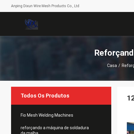
Anping Dixun Wire Mesh Products Co., Ltd
Reforçand
Casa
/
Refor
Todos Os Produtos
1
Fio Mesh Welding Machines
reforçando a máquina de soldadura
da malha