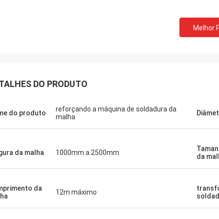
Melhor 
TALHES DO PRODUTO
reforçando a máquina de soldadura da
e do produto
Diâmet
malha
Tamanh
gura da malha
1000mm a 2500mm
da mal
primento da
transf
12m máximo
ha
soldad