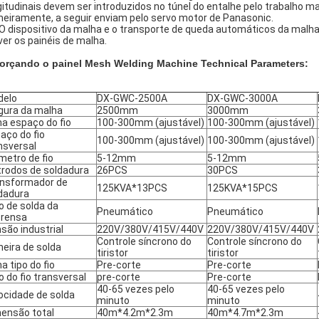
gitudinais devem ser introduzidos no túnel do entalhe pelo trabalho ma
meiramente, a seguir enviam pelo servo motor de Panasonic.
 O dispositivo da malha e o transporte de queda automáticos da malha
er os painéis de malha.
orçando o painel Mesh Welding Machine Technical Parameters:
delo
DX-GWC-2500A
DX-GWC-3000A
gura da malha
2500mm
3000mm
ha espaço do fio
100-300mm (ajustável)
100-300mm (ajustável)
aço do fio
100-300mm (ajustável)
100-300mm (ajustável)
nsversal
metro de fio
5-12mm
5-12mm
trodos de soldadura
26PCS
30PCS
nsformador de
125KVA*13PCS
125KVA*15PCS
dadura
o de solda da
Pneumático
Pneumático
rensa
são industrial
220V/380V/415V/440V
220V/380V/415V/440V
Controle síncrono do
Controle síncrono do
eira de solda
tiristor
tiristor
ha tipo do fio
Pre-corte
Pre-corte
o do fio transversal
pre-corte
Pre-corte
40-65 vezes pelo
40-65 vezes pelo
ocidade de solda
minuto
minuto
ensão total
40m*4.2m*2.3m
40m*4.7m*2.3m