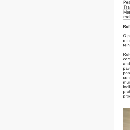
Pes
Tra
Man
ma
Ref
O p
min
tel
Ref
com
and
pav
pon
con
mun
inc
pro
pro