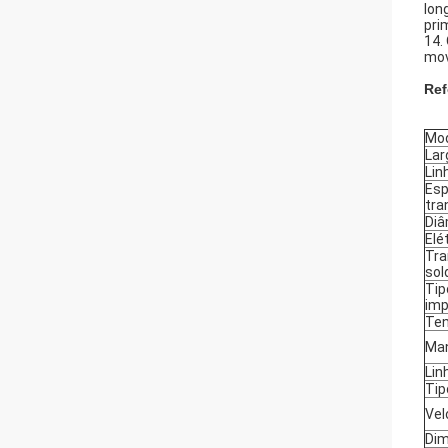
lon
pri
14.
mov
Ref
Mo
Lar
Lin
Esp
tra
Diâ
Elé
Tra
sol
Tip
imp
Ten
Man
Lin
Tip
Vel
Dim