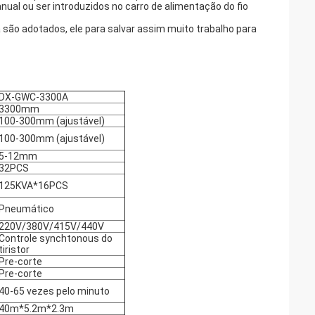
nual ou ser introduzidos no carro de alimentação do fio
 são adotados, ele para salvar assim muito trabalho para
DX-GWC-3300A
3300mm
100-300mm (ajustável)
100-300mm (ajustável)
5-12mm
32PCS
125KVA*16PCS
Pneumático
220V/380V/415V/440V
Controle synchtonous do
tiristor
Pre-corte
Pre-corte
40-65 vezes pelo minuto
40m*5.2m*2.3m