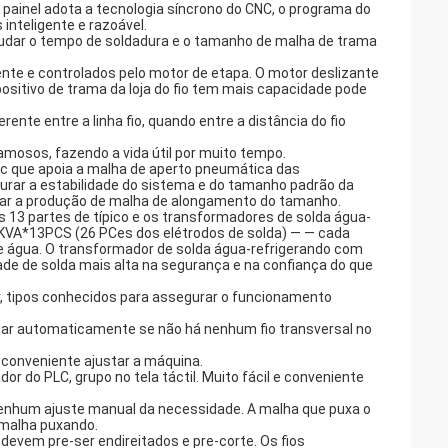
 painel adota a tecnologia síncrono do CNC, o programa do
inteligente e razoável.
e mudar o tempo de soldadura e o tamanho de malha de trama
ente e controlados pelo motor de etapa. O motor deslizante
ositivo de trama da loja do fio tem mais capacidade pode
rente entre a linha fio, quando entre a distância do fio
mosos, fazendo a vida útil por muito tempo.
ic que apoia a malha de aperto pneumática das
urar a estabilidade do sistema e do tamanho padrão da
zar a produção de malha de alongamento do tamanho.
s 13 partes de típico e os transformadores de solda água-
0KVA*13PCS (26 PCes dos elétrodos de solda) — — cada
de água. O transformador de solda água-refrigerando com
de de solda mais alta na segurança e na confiança do que
er, tipos conhecidos para assegurar o funcionamento
lhar automaticamente se não há nenhum fio transversal no
conveniente ajustar a máquina.
r do PLC, grupo no tela táctil. Muito fácil e conveniente
Nenhum ajuste manual da necessidade. A malha que puxa o
 malha puxando.
a devem pre-ser endireitados e pre-corte. Os fios