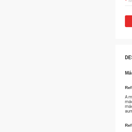
DE
Má
Ref
A m
máq
máq
aum
Ref