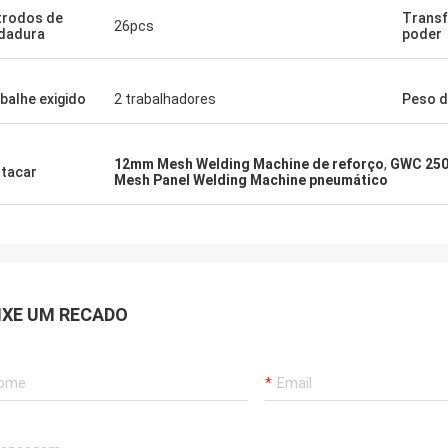
trodos de
Trans
26pcs
dadura
poder
balhe exigido
2 trabalhadores
Peso d
12mm Mesh Welding Machine de reforço
,
GWC 250
tacar
Mesh Panel Welding Machine pneumático
IXE UM RECADO