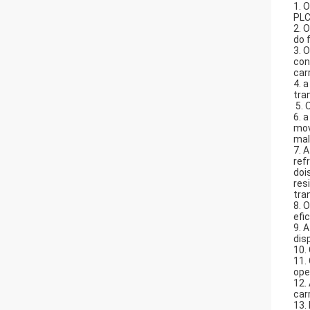
1. 
PLC
2. 
do 
3. 
con
car
4. 
tra
5. 
6. 
mov
mal
7. 
ref
doi
res
tra
8. 
efi
9. 
disp
10.
11.
ope
12.
car
13.