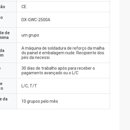
ção
CE
do
DX-GWC-2500A
de de
um grupo
nima
A máquina de soldadura de reforço da malha
 da
do painel é embalagem nude. Recipiente dos
em
pés da necessi
e
30 dias de trabalho após para receber o
pagamento avançado ou o L/C
e
L/C, T/T
to
e da
10 grupos pelo mês