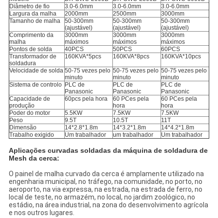
Diâmetro de fio
3.0-6.0mm
3.0-6.0mm
3.0-6.0mm
Largura da malha
2000mm
2500mm
3000mm
Tamanho de malha
50-300mm
50-300mm
50-300mm
(ajustável)
(ajustável)
(ajustável)
Comprimento da
3000mm
3000mm
3000mm
malha
máximos
máximos
máximos
Pontos de solda
40PCS
50PCS
60PCS
Transformador de
160KVA*5pcs
160KVA*8pcs
160KVA*10pcs
soldadura
Velocidade de solda
50-75 vezes pelo
50-75 vezes pelo
50-75 vezes pelo
minuto
minuto
minuto
Sistema de controlo
PLC de
PLC de
PLC de
Panasonic
Panasonic
Panasonic
Capacidade de
60pcs pela hora
60 PCes pela
60 PCes pela
produção
hora
hora
Poder do motor
5.5KW
7.5KW
7.5KW
Peso
9.5T
10.5T
11T
Dimensão
14*2.8*1.8m
14*3.2*1.8m
14*4.2*1.8m
Trabalho exigido
Um trabalhador
um trabalhador
Um trabalhador
Aplicações curvadas soldadas da máquina de soldadura de
Mesh da cerca:
O painel de malha curvado da cerca é amplamente utilizado na
engenharia municipal, no tráfego, na comunidade, no porto, no
aeroporto, na via expressa, na estrada, na estrada de ferro, no
local de teste, no armazém, no local, no jardim zoológico, no
estádio, na área industrial, na zona do desenvolvimento agrícola
e nos outros lugares.