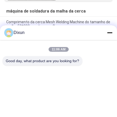
máquina de soldadura da malha da cerca
Comprimento da cerca Mesh Welding Machine do tamanho de
malha 50*200mm da cerca 3m
Dixun
Tamanho da malha 50*50mm Máquina de soldadura de malha
de vedação de 3 mm de fio galvanizado
11:06 AM
Capacidade de dobragem online 60 Pcs / hora Tamanho da
malha 50 * 200mm Máquina de solda de malha de cerca
Good day, what product are you looking for?
Categorias populares
Todos
Fio Mesh Welding 
Reforçando A 
Machines
Máquina De 
Soldadura Da Malha
Máquina De 
Máquina De 
Soldadura Da Malha 
Soldadura Do Painel 
Da Cerca
De Malha