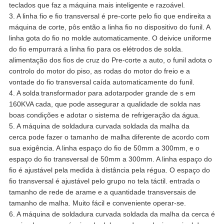
teclados que faz a máquina mais inteligente e razoável.
3. A linha fio e fio transversal é pre-corte pelo fio que endireita a
máquina de corte, pôs então a linha fio no dispositivo do funil. A
linha gota do fio no molde automaticamente. O deivice uniforme
do fio empurrará a linha fio para os elétrodos de solda.
alimentação dos fios de cruz do Pre-corte a auto, o funil adota o
controlo do motor do piso, as rodas do motor do freio e a
vontade do fio transversal caída automaticamente do funil.
4. A solda
transformador para adotar
poder grande de s em
160KVA cada, que pode assegurar a qualidade de solda nas
boas condições e adotar o sistema de refrigeração da água.
5. A máquina de soldadura curvada soldada da malha da
cerca pode fazer o tamanho de malha diferente de acordo com
sua exigência. A linha espaço do fio de 50mm a 300mm, e o
espaço do fio transversal de 50mm a 300mm. A linha espaço do
fio é ajustável pela medida à distância pela régua. O espaço do
fio transversal é ajustável pelo grupo no tela táctil. entrada o
tamanho de rede de arame e a quantidade transversais de
tamanho de malha. Muito fácil e conveniente operar-se.
6. A máquina de soldadura curvada soldada da malha da cerca é