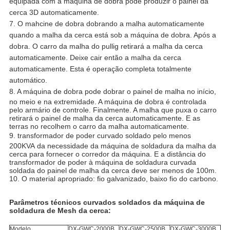
equipada com a máquina de dobra pode produzir o painel da
cerca 3D automaticamente.
7. O mahcine de dobra dobrando a malha automaticamente
quando a malha da cerca está sob a máquina de dobra. Após a
dobra. O carro da malha do pullig retirará a malha da cerca
automaticamente. Deixe cair então a malha da cerca
automaticamente. Esta é operação completa totalmente
automático.
8.
A máquina de dobra pode dobrar o painel de malha no início,
no meio e na extremidade. A máquina de dobra é controlada
pelo armário de controle. Finalmente. A malha que puxa o carro
retirará o painel de malha da cerca automaticamente. E as
terras no recolhem o carro da malha automaticamente.
9.
transformador de poder curvado soldado pelo menos
200KVA da necessidade da máquina de soldadura da malha da
cerca para fornecer o corredor da máquina. E a distância do
transformador de poder à máquina de soldadura curvada
soldada do painel de malha da cerca deve ser menos de 100m.
10. O material apropriado: fio galvanizado, baixo fio do carbono.
Parâmetros técnicos curvados soldados da máquina de
soldadura de Mesh da cerca:
Modelo
DX-GWC-2000B
DX-GWC-2500B
DX-GWC-3000B