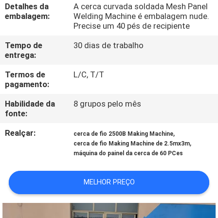
EXCURSÃO
Detalhes da
A cerca curvada soldada Mesh Panel
embalagem:
Welding Machine é embalagem nude.
DA
Precise um 40 pés de recipiente
FÁBRICA
Tempo de
30 dias de trabalho
entrega:
CONTROLE
Termos de
L/C, T/T
pagamento:
DA
QUALIDADE
Habilidade da
8 grupos pelo mês
fonte:
CONTACTE-
Realçar:
,
cerca de fio 2500B Making Machine
,
cerca de fio Making Machine de 2.5mx3m
NOS
máquina do painel da cerca de 60 PCes
PEÇA
MELHOR PREÇO
UMAS
CITAÇÕES