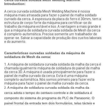
Cerca curvada soldada Mesh Welding Machine
Introduction:
A cerca curvada soldada Mesh Welding Machine é nossa
máquina mais atrasada para fazer o painel de malha soldado
curvado da cerca. A espessura da placa do ferro é 30mm, tem a
estrutura de corpo forte da máquina para certificar-se do
trabalho da máquina estável e liso. A vantagem a mais grande é
que a máquina de soldadura curvada soldada de Mesh da cerca
é completo-automática. Precise somente um trabalhador de
operar-se. Salvar a capacidade de produção dos custos laborais
e do aumento.
Características curvadas soldadas da máquina de
soldadura de Mesh da cerca:
1. A máquina de soldadura curvada soldada da malha da cerca é
chamada igualmente máquina de soldadura do painel de malha
da cerca 3D. A máquina é usada principalmente para fazer o
painel de malha curvado da cerca. Esta é uma máquina
completo-automática. Nós somos primeiro para fazer esta
máquina para fazer o painel de malha curvado da cerca.
A máquina de soldadura curvada soldada da malha da
2.
cerca adota
o tempo do centavo-controle e de soldadura é
composto do sistema do programa do PLC de Panasonic. O
painel frontal da entrada tem dois formulários, telas tácteis e