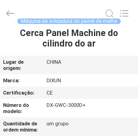
Dixun
Wire
Mesh
Products
Co.,
Máquina de soldadura do painel de malha
Ltd.
All
Cerca Panel Machine do
CASA
Rights
Reserved.
cilindro do ar
PRODUTOS
Lugar de
CHINA
origem:
MOSTRA
DE
Marca:
DIXUN
VR
Certificação:
CE
Número do
DX-GWC-3000D+
SOBRE
modelo:
NÓS
Quantidade de
um grupo
ordem mínima: