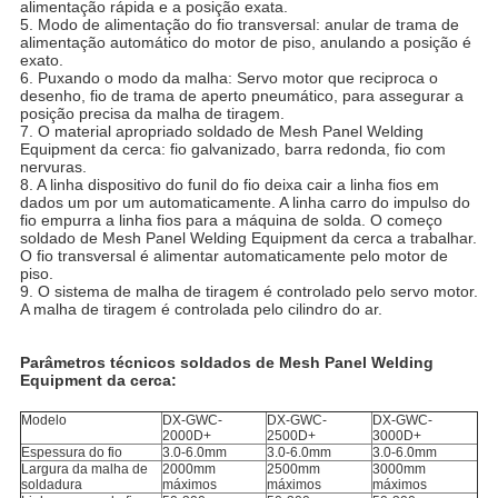
alimentação rápida e a posição exata.
5. Modo de alimentação do fio transversal: anular de trama de
alimentação automático do motor de piso, anulando a posição é
exato.
6. Puxando o modo da malha: Servo motor que reciproca o
desenho, fio de trama de aperto pneumático, para assegurar a
posição precisa da malha de tiragem.
7. O material apropriado soldado de Mesh Panel Welding
Equipment da cerca: fio galvanizado, barra redonda, fio com
nervuras.
8. A linha dispositivo do funil do fio deixa cair a linha fios em
dados um por um automaticamente. A linha carro do impulso do
fio empurra a linha fios para a máquina de solda. O começo
soldado de Mesh Panel Welding Equipment da cerca a trabalhar.
O fio transversal é alimentar automaticamente pelo motor de
piso.
9. O sistema de malha de tiragem é controlado pelo servo motor.
A malha de tiragem é controlada pelo cilindro do ar.
Parâmetros técnicos soldados de Mesh Panel Welding
Equipment da cerca:
Modelo
DX-GWC-
DX-GWC-
DX-GWC-
2000D+
2500D+
3000D+
Espessura do fio
3.0-6.0mm
3.0-6.0mm
3.0-6.0mm
Largura da malha de
2000mm
2500mm
3000mm
soldadura
máximos
máximos
máximos