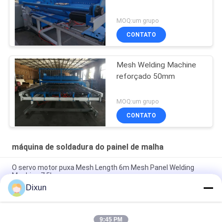
MOQ:um grupo
CONTATO
Mesh Welding Machine
reforçado 50mm
MOQ:um grupo
CONTATO
máquina de soldadura do painel de malha
O servo motor puxa Mesh Length 6m Mesh Panel Welding
Machine 7.5kw
Dixun
cerca Panel Machine do PLC do fio da carga 100kg do funil do
fio 5.5kw transversal
9:45 PM