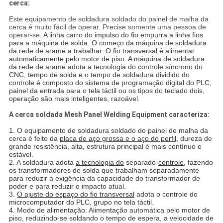
cerca:
Este equipamento de soldadura soldado do painel de malha da
cerca é muito fácil de operar. Precise somente uma pessoa de
operar-se.
A linha carro do impulso do fio empurra a linha fios
para a máquina de solda. O começo da máquina de soldadura
da rede de arame a trabalhar. O fio transversal é alimentar
automaticamente pelo motor de piso. A máquina de soldadura
da rede de arame adota a tecnologia do controle síncrono do
CNC, tempo de solda e o tempo de soldadura dividido do
controle é composto do sistema de programação digital do PLC,
painel da entrada para o tela táctil ou os tipos do teclado dois,
operação são mais inteligentes, razoável.
A cerca soldada Mesh Panel Welding Equipment caracteriza:
1. O equipamento de soldadura soldado do painel de malha da
cerca é feito da
placa de aço grossa e o aço do perfil
, dureza de
grande resistência, alta, estrutura principal é mais contínuo e
estável.
2. A soldadura adota
a tecnologia do
separado-
controle
, fazendo
os transformadores de solda que trabalham separadamente
para reduzir a exigência da capacidade do transformador de
poder e para reduzir o impacto atual.
3.
O ajuste do espaço do fio transversal
adota o controle do
microcomputador do PLC, grupo no tela táctil.
4. Modo de alimentação: Alimentação automática pelo motor de
piso, reduzindo-se soldando o tempo de espera, a velocidade de