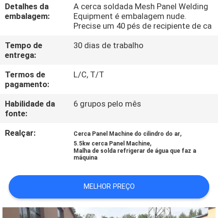
EXCURSÃO
Detalhes da
A cerca soldada Mesh Panel Welding
embalagem:
Equipment é embalagem nude.
DA
Precise um 40 pés de recipiente de ca
FÁBRICA
Tempo de
30 dias de trabalho
entrega:
CONTROLE
Termos de
L/C, T/T
pagamento:
DA
QUALIDADE
Habilidade da
6 grupos pelo mês
fonte:
CONTACTE-
Realçar:
,
Cerca Panel Machine do cilindro do ar
,
5.5kw cerca Panel Machine
NOS
Malha de solda refrigerar de água que faz a
máquina
PEÇA
MELHOR PREÇO
UMAS
CITAÇÕES