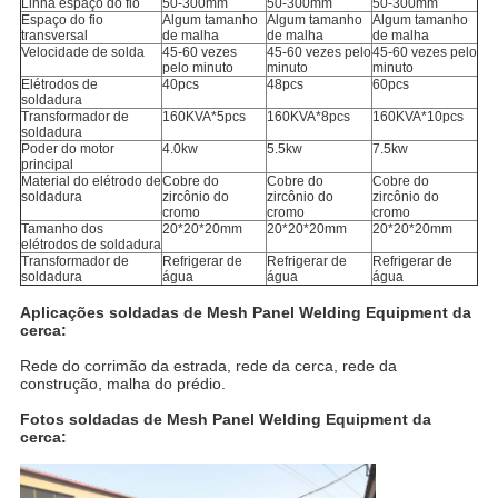
Linha espaço do fio
50-300mm
50-300mm
50-300mm
Espaço do fio
Algum tamanho
Algum tamanho
Algum tamanho
transversal
de malha
de malha
de malha
Velocidade de solda
45-60 vezes
45-60 vezes pelo
45-60 vezes pelo
pelo minuto
minuto
minuto
Elétrodos de
40pcs
48pcs
60pcs
soldadura
Transformador de
160KVA*5pcs
160KVA*8pcs
160KVA*10pcs
soldadura
Poder do motor
4.0kw
5.5kw
7.5kw
principal
Material do elétrodo de
Cobre do
Cobre do
Cobre do
soldadura
zircônio do
zircônio do
zircônio do
cromo
cromo
cromo
Tamanho dos
20*20*20mm
20*20*20mm
20*20*20mm
elétrodos de soldadura
Transformador de
Refrigerar de
Refrigerar de
Refrigerar de
soldadura
água
água
água
Aplicações
soldadas de Mesh Panel Welding Equipment
da
cerca
:
Rede do corrimão da estrada, rede da cerca, rede da
construção, malha do prédio.
Fotos
soldadas de Mesh Panel Welding Equipment
da
cerca
: