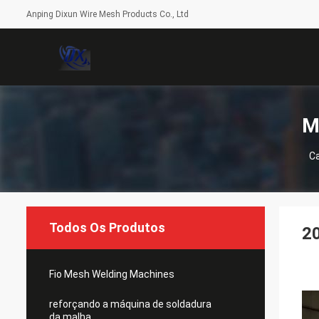
Anping Dixun Wire Mesh Products Co., Ltd
M
C
Todos Os Produtos
20
Fio Mesh Welding Machines
reforçando a máquina de soldadura
da malha