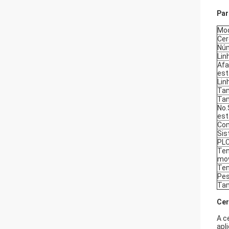
Par
Mo
Cer
Núm
Lin
Afa
est
Lin
Tam
Tam
No.
est
Com
Sis
PL
Ten
mo
Ten
Pes
Tam
Cer
A c
apl