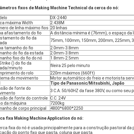
âmetros fixos de Making Machine Technical da cerca do nó:
delo
DX-2440
ca máxima Width
2.438M
ero de linha máximo fios
20 linhas
ha afastamento do fio
A distância mínima é (76mm), o espaço da li
stamento do fio da
75mm, 100mm, 150mm, 200mm, 225mm, 
ada
ha tamanho do fio
2.0mm-3.8mm
anho do fio da estada
2.0mm-3.8mm
anho fixo do fio do nó
1.8mm-2.5mm
Strike () do fio da
fileira 25 pelo minuto
ada/minuto
primento do rolo
220m máximos (660ft)
tema do movimento
Motor automático do freio e motorista ser
C
Tipo de Panasonic/Mitsubishi, Japão
são de fonte do
3 C.A. 50/60HZ da fase 380V, ou como seu p
vimento
são de fonte do controle
C.C. 24V
o da máquina
7200kg
anho de corpo principal
4800*6800*2250
ca fixa Making Machine Application do nó:
erca fixa do nó é usada principalmente para a construção pastoral d
icação do ponto fixo que pasta, coluna que pasta.