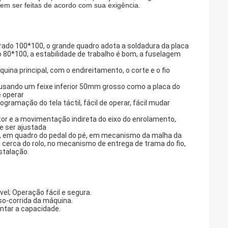
dem ser feitas de acordo com sua exigência.
drado 100*100, o grande quadro adota a soldadura da placa
o 80*100, a estabilidade de trabalho é bom, a fuselagem
na principal, com o endireitamento, o corte e o fio
 usando um feixe inferior 50mm grosso como a placa do
e operar
gramação do tela táctil, fácil de operar, fácil mudar
r e a movimentação indireta do eixo do enrolamento,
e ser ajustada
fio, em quadro do pedal do pé, em mecanismo da malha da
cerca do rolo, no mecanismo de entrega de trama do fio,
stalação.
el; Operação fácil e segura.
iso-corrida da máquina.
entar a capacidade.