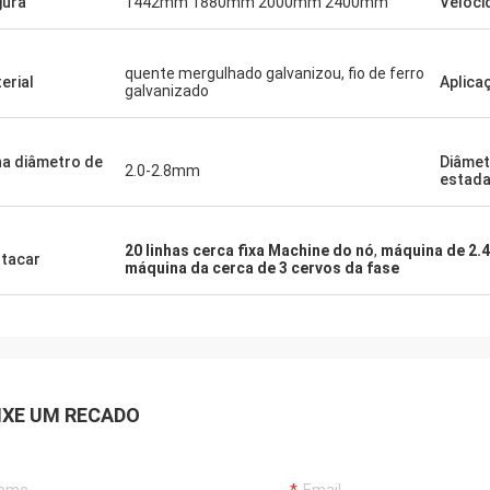
gura
1442mm 1880mm 2000mm 2400mm
Veloci
quente mergulhado galvanizou, fio de ferro
erial
Aplica
galvanizado
ha diâmetro de
Diâmet
2.0-2.8mm
estad
20 linhas cerca fixa Machine do nó
,
máquina de 2.
tacar
máquina da cerca de 3 cervos da fase
IXE UM RECADO