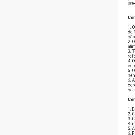
pre
Cer
1. 
do 
não
2. 
ali
3. 
ref
4. 
esp
5. 
nen
6. 
cer
na 
Cer
1. 
2. 
3. 
4. 
5. 
6. 