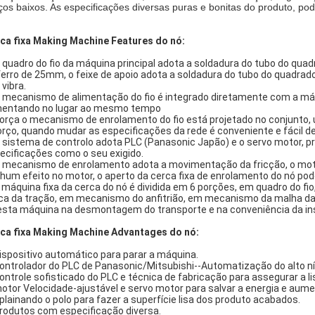
ços baixos. As especificações diversas puras e bonitas do produto, po
ca fixa Making Machine Features do nó:
O quadro do fio da máquina principal adota a soldadura do tubo do qua
ferro de 25mm, o feixe de apoio adota a soldadura do tubo do quadrad
 vibra.
O mecanismo de alimentação do fio é integrado diretamente com a máqui
mentando no lugar ao mesmo tempo
Torça o mecanismo de enrolamento do fio está projetado no conjunto,
orço, quando mudar as especificações da rede é conveniente e fácil d
O sistema de controlo adota PLC (Panasonic Japão) e o servo motor, pro
ecificações como o seu exigido.
O mecanismo de enrolamento adota a movimentação da fricção, o moto
hum efeito no motor, o aperto da cerca fixa de enrolamento do nó pod
A máquina fixa da cerca do nó é dividida em 6 porções, em quadro do 
ca da tração, em mecanismo do anfitrião, em mecanismo da malha da 
esta máquina na desmontagem do transporte e na conveniência da in
ca fixa Making Machine Advantages do nó:
Dispositivo automático para parar a máquina.
Controlador do PLC de Panasonic/Mitsubishi--Automatização do alto nív
Controle sofisticado do PLC e técnica de fabricação para assegurar a l
motor Velocidade-ajustável e servo motor para salvar a energia e aum
Aplainando o polo para fazer a superfície lisa dos produto acabados.
Produtos com especificação diversa.