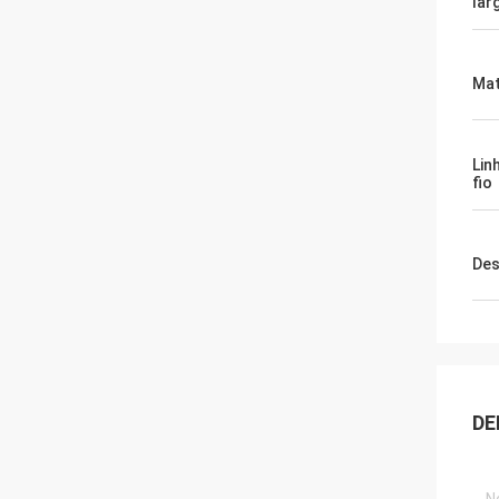
lar
Mat
Lin
fio
Des
DE