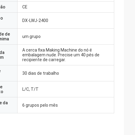
ção
CE
do
DX-LWJ-2400
de de
um grupo
nima
A cerca fixa Making Machine do nó é
 da
embalagem nude. Precise um 40 pés de
em
recipiente de carregar.
e
30 dias de trabalho
e
L/C, T/T
to
e da
6 grupos pelo mês