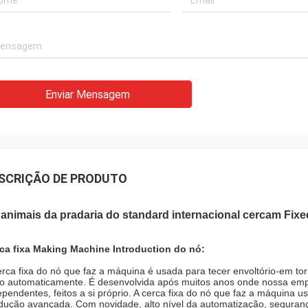
Enviar Mensagem
SCRIÇÃO DE PRODUTO
animais da pradaria do standard internacional cercam Fix
ca fixa Making Machine Introduction do nó:
erca fixa do nó que faz a máquina é usada para tecer envoltório-em tor
to automaticamente. É desenvolvida após muitos anos onde nossa empre
ependentes, feitos a si próprio. A cerca fixa do nó que faz a máquina 
dução avançada. Com novidade, alto nível da automatização, segurança