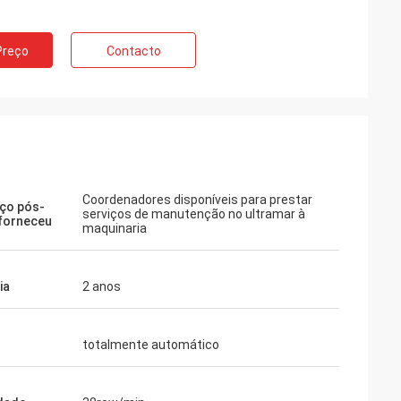
Preço
Contacto
Coordenadores disponíveis para prestar
iço pós-
serviços de manutenção no ultramar à
forneceu
maquinaria
ia
2 anos
totalmente automático