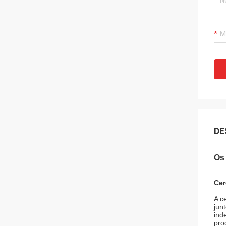
DE
Os 
Cer
A c
jun
ind
pro