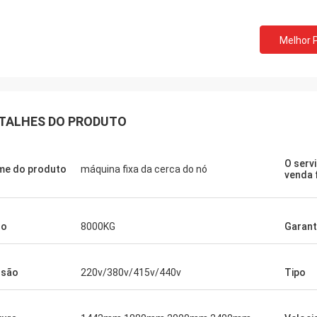
Melhor 
TALHES DO PRODUTO
O serv
e do produto
máquina fixa da cerca do nó
venda 
so
8000KG
Garant
nsão
220v/380v/415v/440v
Tipo