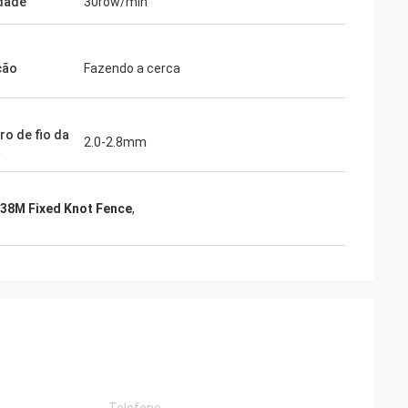
dade
30row/min
ção
Fazendo a cerca
ro de fio da
2.0-2.8mm
a
438M Fixed Knot Fence
,