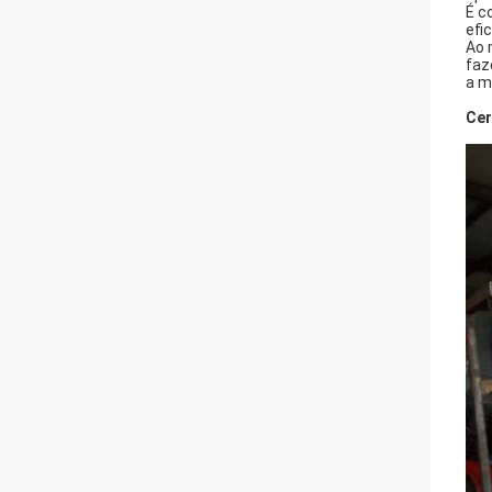
É c
efi
Ao 
faz
a m
Cer