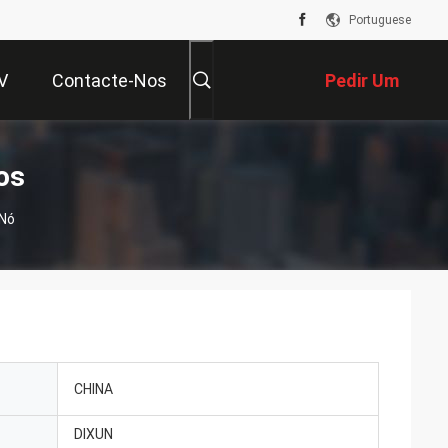
Portuguese
V
Contacte-Nos
Pedir Um
Orçamento
os
 Nó
CHINA
DIXUN