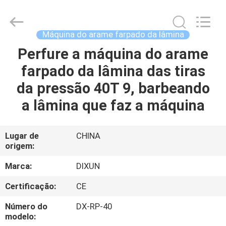
Dixun
Wire
Mesh
Products
Co.,
Máquina do arame farpado da lâmina
Ltd.
All
Perfure a máquina do arame
CASA
Rights
Reserved.
farpado da lâmina das tiras
PRODUTOS
da pressão 40T 9, barbeando
a lâmina que faz a máquina
MOSTRA
DE
Lugar de
CHINA
origem:
VR
Marca:
DIXUN
SOBRE
Certificação:
CE
NÓS
Número do
DX-RP-40
modelo: