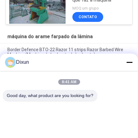
MOQ:um grupo
CONTATO
máquina do arame farpado da lâmina
Border Defence BTO-22 Razor 11 strips Razor Barbed Wire
Machine (Machina de barbante de barbante)
Dixun
fio da lâmina das tiras da pressão 63T BTO-22 11 do
perfurador que faz a máquina
8:41 AM
Velocidade de produção 220-280m/h 9 tiras BTO-22 Razor
Barbed Wire Machine
Good day, what product are you looking for?
Categorias populares
Todos
Fio Mesh Welding 
Reforçando A 
Machines
Máquina De 
Soldadura Da Malha