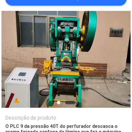
MAPA
DO
SITE
PRIVACY
POLICY
Descrição de produto
O PLC 9 da pressão 40T do perfurador descasca o
arame farpado sanfona da lâmina que faz a máquina