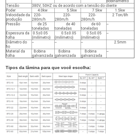
bobinamento
Tensão
380V, 50HZ ou de acordo com a tensão do cliente
Poder
4.0kw
5.5kw
7.5kw
1.5kw
Velocidade da
220-
220-
220-
2 Ton/8h
produção
280m/h
280m/h
280m/h
Pressão
de 25
de 40
de 60
--
toneladas
toneladas
toneladas
Espessura da
0.5±0.05
0.5±0.05
0.5±0.05
--
folha
(milímetro)
(milímetro)
(milímetro)
Diâmetro do
--
--
--
2.5mm
fio
Material da
Bobina
Bobina
Bobina
--
folha
galvanizada
galvanizada
galvanizada
Tipos da lâmina para que você escolha: