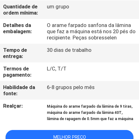
EXCURSÃO
Quantidade de
um grupo
ordem mínima:
DA
FÁBRICA
Detalhes da
O arame farpado sanfona da lâmina
embalagem:
que faz a máquina está nos 20 pés do
recipiente. Peças sobresselen
CONTROLE
Tempo de
30 dias de trabalho
DA
entrega:
QUALIDADE
Termos de
L/C, T/T
pagamento:
CONTACTE-
Habilidade da
6-8 grupos pelo mês
fonte:
NOS
Realçar:
,
Máquina do arame farpado da lâmina de 9 tiras
,
máquina do arame farpado da lâmina 40T
PEÇA
lâmina de rapagem de 0.5mm que faz a máquina
UMAS
CITAÇÕES
MELHOR PREÇO