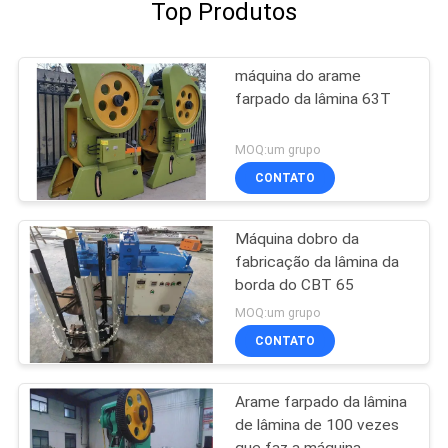
Top Produtos
máquina do arame
farpado da lâmina 63T
MOQ:um grupo
CONTATO
Máquina dobro da
fabricação da lâmina da
borda do CBT 65
MOQ:um grupo
CONTATO
Arame farpado da lâmina
de lâmina de 100 vezes
que faz a máquina