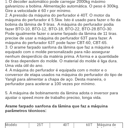
O decoiler automático pode carregar 2000kg máximo
1.
galvanizou a bobina. Alimentação automática. O peso é 300kg.
Gire a velocidade é 60 r por mínimo.
2. A pressão da máquina do perfurador é 40T. O motor da
máquina do perfurador é 5.5kw. Isto é usado para fazer o fio da
bobina da lâmina de 9 tiras. A máquina do perfurador podia
fazer BTO-10, BTO-12, BTO-18, BTO-22, BTO-28.BTO-30.
Pode igualmente fazer o arame farpado da lâmina de 11 tiras.
precise de usar a máquina do perfurador 63T para fazer. A
máquina do perfurador 63T pode fazer CBT-60, CBT-65.
3.
O arame farpado sanfona da lâmina que faz a máquina é
equipado com o molde personalizado para não assegurar
nenhum desperdício da matéria prima. A forma e a quantidade
de tiras dependem do molde. O material do molde é liga dura.
Uma vida útil do ano.
4. A máquina do perfurador é equipada com o motor e o
conversor de etapa usados na máquina do perfurador do tipo de
Yangli para alimentar a chapa de aço. Desta maneira, o
perfurador para acelerar a 100 vezes por mínimo.
5. A máquina de bobinamento da lâmina adota o inversor para
ajustar o speed.more de trabalho preciso, longa vida.
Arame farpado sanfona da lâmina que faz a máquina
parâmetros técnicos:
Modelo
25T
40T
60T
Máquina de