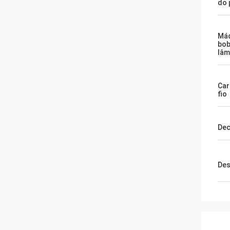
do 
Máq
bob
lâm
Car
fio
Dec
Des