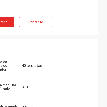
Preço
Contacto
o da
na do
40 toneladas
ador
a máquina
3.8T
furador
do o quadro
um grupo