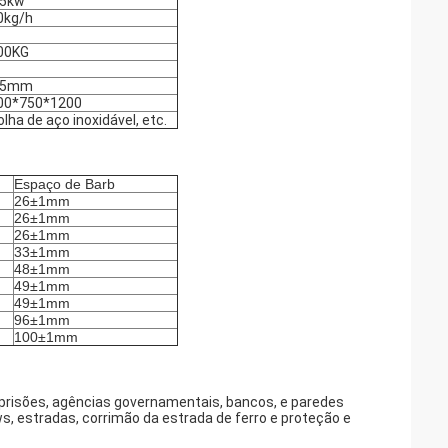
.5kw
0kg/h
00KG
.5mm
00*750*1200
ha de aço inoxidável, etc.
Espaço de Barb
26±1mm
26±1mm
26±1mm
33±1mm
48±1mm
49±1mm
49±1mm
96±1mm
100±1mm
 prisões, agências governamentais, bancos, e paredes
s, estradas, corrimão da estrada de ferro e proteção e