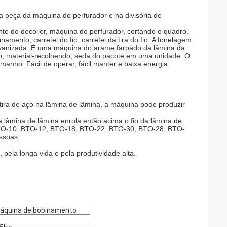
a peça da máquina do perfurador e na divisória de
e do decoiler, máquina do perfurador, cortando o quadro.
ento, carretel do fio, carretel da tira do fio. A tonelagem
vanizada.
É uma máquina do arame farpado da lâmina da
o, material-recolhendo, seda do pacote em uma unidade. O
nho. Fácil de operar, fácil manter e baixa energia.
tira de aço na lâmina de lâmina, a máquina pode produzir 
 lâmina de lâmina enrola então acima o fio da lâmina de 
 BTO-10, BTO-12, BTO-18, BTO-22, BTO-30, BTO-28, BTO-
essoas.
pela longa vida e pela produtividade alta.
áquina de bobinamento