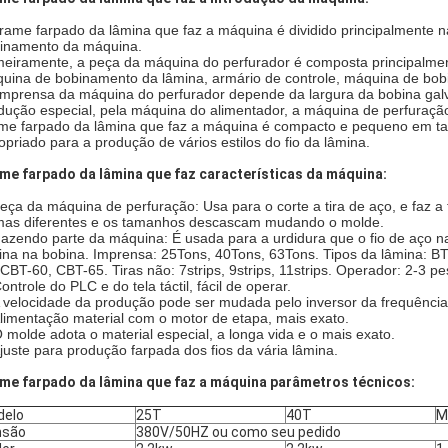
rame farpado da lâmina que faz a máquina é dividido principalmente n
inamento da máquina.
meiramente, a peça da máquina do perfurador é composta principalment
uina de bobinamento da lâmina, armário de controle, máquina de bobinam
imprensa da máquina do perfurador depende da largura da bobina gal
dução especial, pela máquina do alimentador, a máquina de perfuraçã
me farpado da lâmina que faz a máquina é compacto e pequeno em tama
opriado para a produção de vários estilos do fio da lâmina.
me farpado da lâmina que faz características da máquina:
eça da máquina de perfuração: Usa para o corte a tira de aço, e faz a 
mas diferentes e os tamanhos descascam mudando o molde.
Fazendo parte da máquina: É usada para a urdidura que o fio de aço na
ina na bobina. Imprensa: 25Tons, 40Tons, 63Tons. Tipos da lâmina:
 CBT-60, CBT-65.
 Tiras não: 7strips, 9strips, 11strips. Operador: 2-3 p
ontrole do PLC e do tela táctil, fácil de operar.
A velocidade da produção pode ser mudada pelo inversor da frequência, 
Alimentação material com o motor de etapa, mais exato.
O molde adota o material especial, a longa vida e o mais exato.
Ajuste para produção farpada dos fios da vária lâmina.
me farpado da lâmina que faz a máquina parâmetros técnicos:
delo
25T
40T
M
nsão
380V/50HZ ou como seu pedido