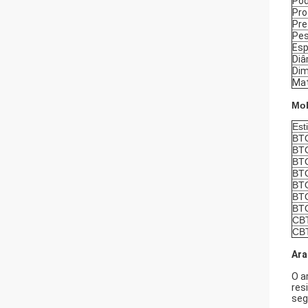
Pod
Pro
Pr
Pe
Esp
Diâ
Dim
Mat
Mol
Esti
BT
BT
BT
BT
BT
BT
BT
CB
CB
Ara
O a
res
seg