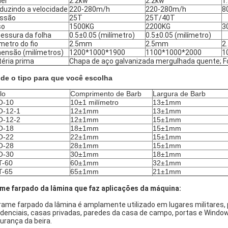
er
2.2kw
2.2kw
1
duzindo a velocidade
220-280m/h
220-280m/h
8
essão
25T
25T/40T
so
1500KG
2200KG
3
essura da folha
0.5±0.05 (milímetro)
0.5±0.05 (milímetro)
metro do fio
2.5mm
2.5mm
2
ensão (milímetros)
1200*1000*1900
1100*1000*2000
1
éria prima
Chapa de aço galvanizada mergulhada quente; Fol
de o tipo para que você escolha
lo
Comprimento de Barb
Largura de Barb
O-10
10±1 milímetro
13±1mm
O-12-1
12±1mm
13±1mm
O-12-2
12±1mm
15±1mm
O-18
18±1mm
15±1mm
O-22
22±1mm
15±1mm
O-28
28±1mm
15±1mm
O-30
30±1mm
18±1mm
T-60
60±1mm
32±1mm
T-65
65±1mm
21±1mm
me farpado da lâmina que faz aplicações da máquina:
rame farpado da lâmina é amplamente utilizado em lugares militares,
idenciais, casas privadas, paredes da casa de campo, portas e Window
urança da beira.