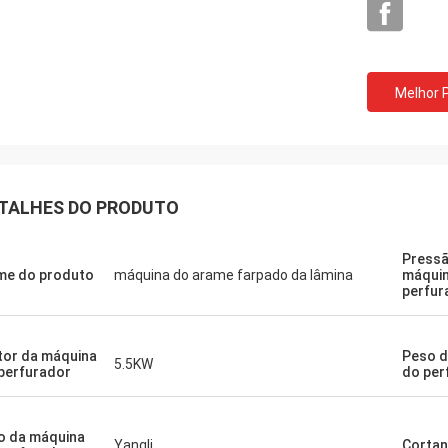
Melhor 
TALHES DO PRODUTO
Pressã
e do produto
máquina do arame farpado da lâmina
máqui
perfur
or da máquina
Peso d
5.5KW
perfurador
do per
o da máquina
Yangli
Cortan