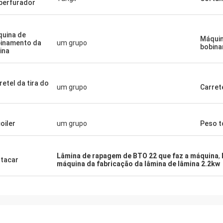
perfurador
uina de
Máquin
inamento da
um grupo
bobin
ina
retel da tira do
um grupo
Carrete
oiler
um grupo
Peso t
Lâmina de rapagem de BTO 22 que faz a máquina
,
tacar
máquina da fabricação da lâmina de lâmina 2.2kw