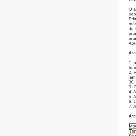
O a
bob
Pri
máq
da 
pro
ara
Apr
Ara
1.
p
for
2. 
lâm
30,
3. C
4. 
5. 
6. 
7. 
Ara
Mo
Te