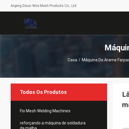
Anping Dixun Wire Mesh Products Co., Ltd
Máqui
Casa
/
Máquina Do Arame Farpa
Todos Os Produtos
Lâ
má
Fio Mesh Welding Machines
reforçando a máquina de soldadura
da malha