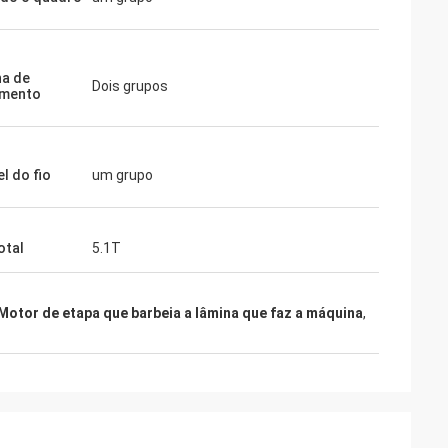
a de
Dois grupos
amento
l do fio
um grupo
otal
5.1T
Motor de etapa que barbeia a lâmina que faz a máquina
,