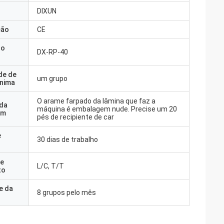
DIXUN
ção
CE
do
DX-RP-40
de de
um grupo
nima
O arame farpado da lâmina que faz a
 da
máquina é embalagem nude. Precise um 20
em
pés de recipiente de car
e
30 dias de trabalho
e
L/C, T/T
to
e da
8 grupos pelo mês