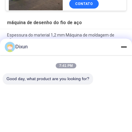
CONTATO
máquina de desenho do fio de aço
Espessura do material 1,2 mm Máquina de moldagem de
pilares
Dixun
Entrada 6,5 mm Saída 2,7 mm Máquina de desenho de fio de
cobre Velocidade 180m / min Motor 15kw
7:41 PM
Motor 15kw Máquina de desenho de fio de aço de frequência
variável Tipo de poleia
Good day, what product are you looking for?
Categorias populares
Todos
Fio Mesh Welding 
Reforçando A 
Machines
Máquina De 
Soldadura Da Malha
Máquina De 
Máquina De 
Soldadura Da Malha 
Soldadura Do Painel 