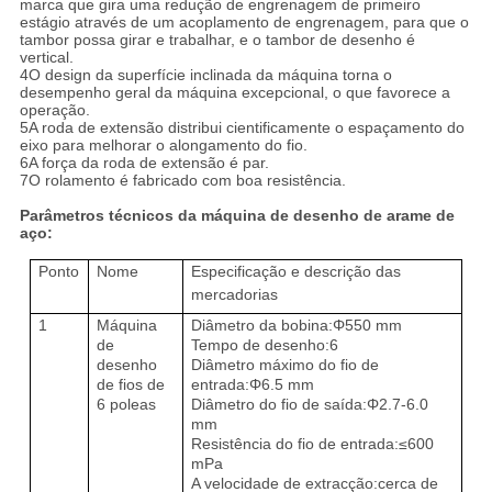
marca que gira uma redução de engrenagem de primeiro
estágio através de um acoplamento de engrenagem, para que o
tambor possa girar e trabalhar, e o tambor de desenho é
vertical.
4O design da superfície inclinada da máquina torna o
desempenho geral da máquina excepcional, o que favorece a
operação.
5A roda de extensão distribui cientificamente o espaçamento do
eixo para melhorar o alongamento do fio.
6A força da roda de extensão é par.
7O rolamento é fabricado com boa resistência.
Parâmetros técnicos da máquina de desenho de arame de
aço:
Ponto
Nome
Especificação e descrição das
mercadorias
1
Máquina
Diâmetro da bobina:Φ
550 mm
de
Tempo de desenho:6
desenho
Diâmetro máximo do fio de
de fios de
entrada:Φ
6.5 mm
6 poleas
Diâmetro do fio de saída:Φ
2.7-6.0
mm
Resistência do fio de entrada:≤
600
mPa
A velocidade de extracção:cerca de