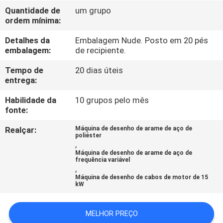
EXCURSÃO
Quantidade de
um grupo
ordem mínima:
DA
FÁBRICA
Detalhes da
Embalagem Nude. Posto em 20 pés
embalagem:
de recipiente.
CONTROLE
Tempo de
20 dias úteis
entrega:
DA
Habilidade da
10 grupos pelo mês
QUALIDADE
fonte:
Realçar:
Máquina de desenho de arame de aço de
CONTACTE-
poliéster
,
NOS
Máquina de desenho de arame de aço de
frequência variável
,
Máquina de desenho de cabos de motor de 15
PEÇA
kW
UMAS
MELHOR PREÇO
CITAÇÕES