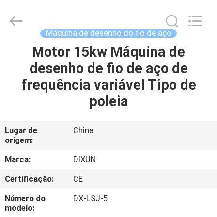
Dixun
Wire
Mesh
Products
Co.,
Máquina de desenho do fio de aço
Ltd.
All
Motor 15kw Máquina de
CASA
Rights
Reserved.
desenho de fio de aço de
PRODUTOS
frequência variável Tipo de
poleia
MOSTRA
DE
Lugar de
China
origem:
VR
Marca:
DIXUN
SOBRE
Certificação:
CE
NÓS
Número do
DX-LSJ-5
modelo: