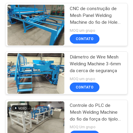
CNC de construção de
8
Mesh Panel Welding
máquina de solda
Machine do fio de Hole
Size 50x200mm da
MOQ:um grupo
de aço da raspagem
cerca
CONTATO
Diâmetro de Wire Mesh
Welding Machine 3-6mm
da cerca de segurança
21
MOQ:um grupo
máquina do arame
CONTATO
farpado da lâmina
Controle do PLC de
Mesh Welding Machine
do fio da força do tijolo
do tamanho 1.6-3.0mm
MOQ:Um grupo
do CE