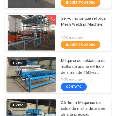
EXCURSÃO
INQUÉRITO AGORA
DA
HOT
Servo motor que reforça
FÁBRICA
61
Mesh Welding Machine
máquina de
CONTROLE
MOQ:um grupo
soldadura da malha
DA
INQUÉRITO AGORA
da cerca
QUALIDADE
Máquina de soldadura de
malha de arame elétrico
CONTACTE-
de 3 mm de 160kva
27
transformador para
NOS
MOQ:um grupo
tamanho de buraco
máquina de
CONTATO
50*50mm
PEÇA
soldadura do painel
2.5-6mm Máquinas de
UMAS
de malha
solda de malha de arame
CITAÇÕES
de alta precisão