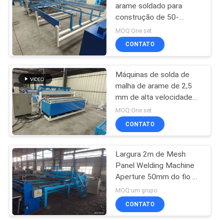
arame soldado para
construção de 50-
23
200mm de aço
MOQ:One set
Máquina de
CONTATO
soldadura da malha
Máquinas de solda de
do rolo
malha de arame de 2,5
mm de alta velocidade
Alta durabilidade e
MOQ:One set
versatilidade
CONTATO
25
máquina soldada da
Largura 2m de Mesh
Panel Welding Machine
rede de arame
Aperture 50mm do fio da
construção
MOQ:um grupo
CONTATO