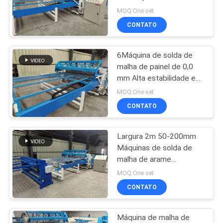
MOQ:One set
CONTATO
MAPA
33
DO
máquina fixa da
6Máquina de solda de
SITE
malha de painel de 0,0
cerca do nó
mm Alta estabilidade e
alta velocidade
PRIVACY
MOQ:One set
CONTATO
POLICY
Largura 2m 50-200mm
23
Máquinas de solda de
Construção Mesh
malha de arame
automatizadas
MOQ:One set
Welding Machine
CONTATO
Máquina de malha de