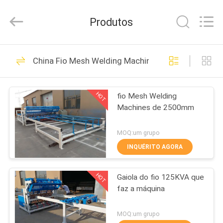
Dixun
Wire
Mesh
Produtos
Products
Co.,
Ltd.
All
CASA
Rights
101
Reserved.
China Fio Mesh Welding Machines
Fio Mesh Welding
PRODUTOS
Machines
HOT
fio Mesh Welding
Machines de 2500mm
MOSTRA
DE
MOQ:um grupo
VR
INQUÉRITO AGORA
70
reforçando a
HOT
Gaiola do fio 125KVA que
SOBRE
faz a máquina
NÓS
máquina de
MOQ:um grupo
soldadura da malha