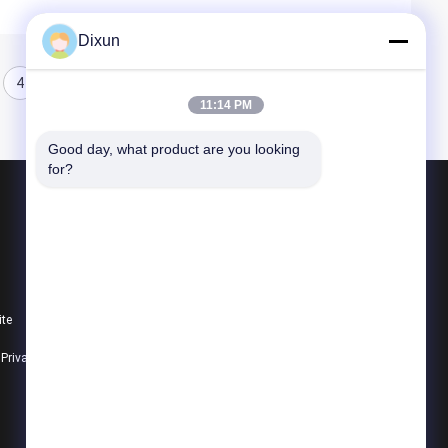
Dixun
4
11:14 PM
Good day, what product are you looking 
for?
Produtos
Fio Mesh Welding Machines
reforçando a máquina de soldadura da malha
ite
máquina de soldadura da malha da cerca
e Privacidade
Todas as categorias