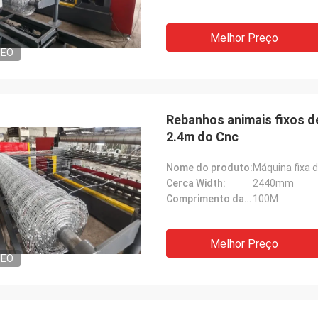
Melhor Preço
DEO
Rebanhos animais fixos d
2.4m do Cnc
Nome do produto:
Máquina fixa 
Cerca Width:
2440mm
Comprimento da cerca:
100M
Melhor Preço
DEO