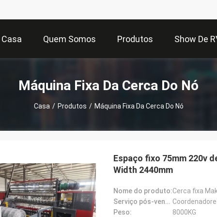
Casa
Quem Somos
Produtos
Show De R
Máquina Fixa Da Cerca Do Nó
Casa
/
Produtos
/
Máquina Fixa Da Cerca Do Nó
Espaço fixo 75mm 220v de
Width 2440mm
Nome do produto:
Cerca fixa Ma
Serviço pós-venda proporcionado:
Peso:
8000KG