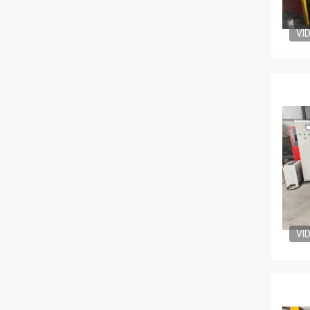
VI
VI