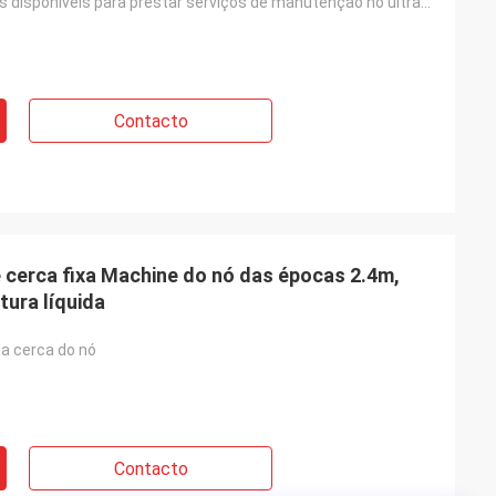
Coordenadores disponíveis para prestar serviços de manutenção no ultramar à maquinaria
Contacto
e cerca fixa Machine do nó das épocas 2.4m,
tura líquida
da cerca do nó
Contacto