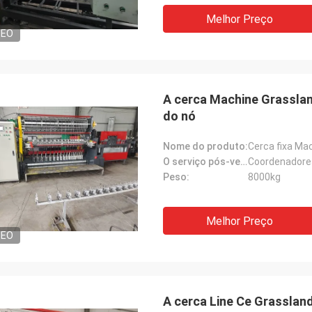
Melhor Preço
DEO
A cerca Machine Grassla
do nó
Nome do produto:
Cerca fixa Ma
O serviço pós-venda forneceu:
Peso:
8000kg
Melhor Preço
DEO
A cerca Line Ce Grassland