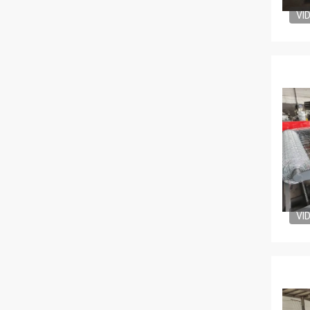
VI
VI