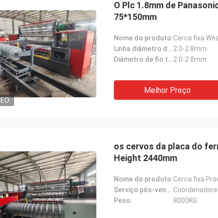
O Plc 1.8mm de Panasonic 
75*150mm
Nome do produto:
Cerca fixa We
Linha diâmetro de fio:
2.0-2.8mm
Diâmetro de fio transversal:
2.0-2.8mm
Melhor Preço
DEO
os cervos da placa do fe
Height 2440mm
Nome do produto:
Cerca fixa Pro
Serviço pós-venda proporcionado:
Peso:
8000KG