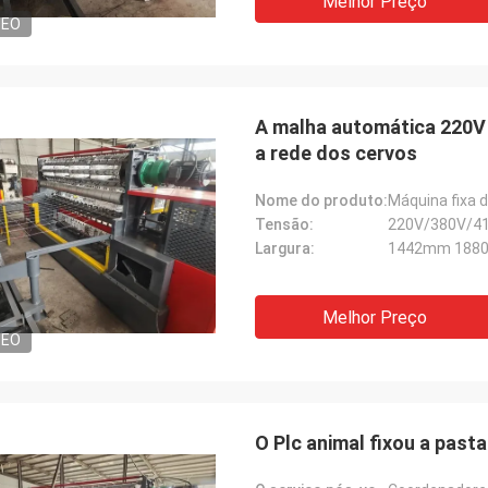
Melhor Preço
DEO
A malha automática 220V d
a rede dos cervos
Nome do produto:
Máquina fixa 
Tensão:
220V/380V/4
Largura:
1442mm 188
Melhor Preço
DEO
O Plc animal fixou a pas