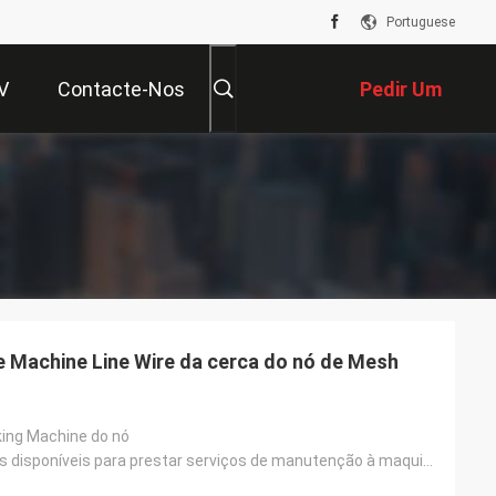
Portuguese
V
Contacte-Nos
Pedir Um
Orçamento
 Machine Line Wire da cerca do nó de Mesh
king Machine do nó
Coordenadores disponíveis para prestar serviços de manutenção à maquinaria ultramarina, comissão e t