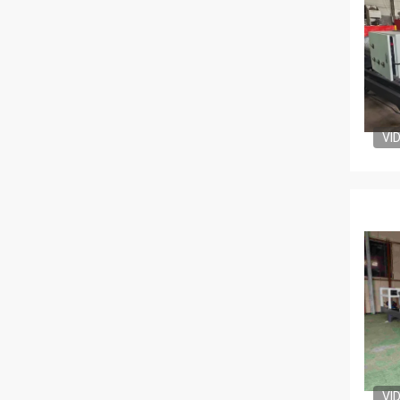
VI
VI