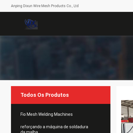
Anping Dixun Wire Mesh Products Co., Ltd
Todos Os Produtos
Fio Mesh Welding Machines
reforçando a máquina de soldadura
da malha