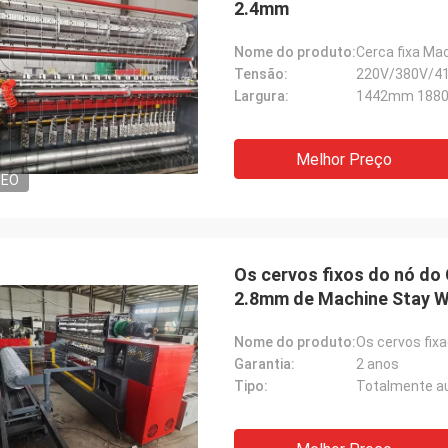
2.4mm
Nome do produto:
Cerca fixa Ma
Tensão:
220V/380V/4
Largura:
1442mm 188
Melhor Preço
DEO
Os cervos fixos do nó do
2.8mm de Machine Stay W
Nome do produto:
Os cervos fix
Garantia:
2 anos
Tipo:
Totalmente a