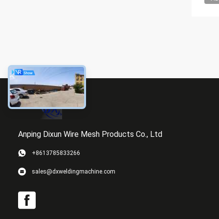
Anping Dixun Wire Mesh Products Co., Ltd
+8613785833266
sales@dxweldingmachine.com