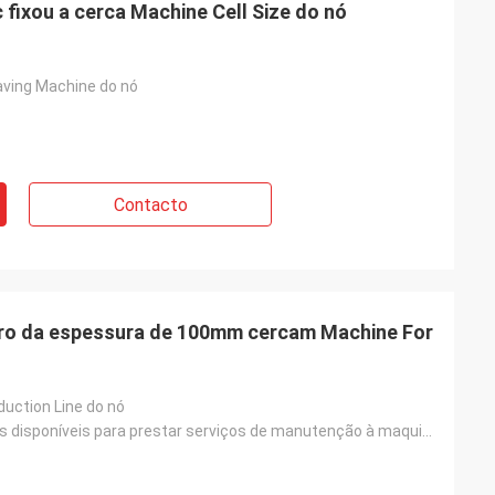
fixou a cerca Machine Cell Size do nó
aving Machine do nó
Contacto
rro da espessura de 100mm cercam Machine For
duction Line do nó
Coordenadores disponíveis para prestar serviços de manutenção à maquinaria ultramarina, comissão e t