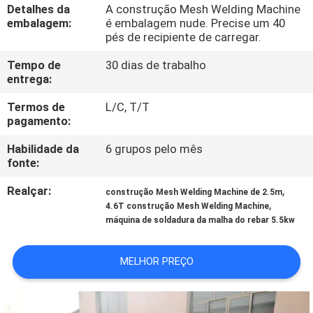
EXCURSÃO
Detalhes da
A construção Mesh Welding Machine
embalagem:
é embalagem nude. Precise um 40
DA
pés de recipiente de carregar.
FÁBRICA
Tempo de
30 dias de trabalho
entrega:
CONTROLE
Termos de
L/C, T/T
pagamento:
DA
QUALIDADE
Habilidade da
6 grupos pelo mês
fonte:
CONTACTE-
Realçar:
,
construção Mesh Welding Machine de 2.5m
,
4.6T construção Mesh Welding Machine
NOS
máquina de soldadura da malha do rebar 5.5kw
PEÇA
MELHOR PREÇO
UMAS
CITAÇÕES