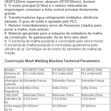
(Φ20*120mm superiores, abaixam 20*20*20mm), durável.
5. O motor principal (5.5kw) e o redutor helicoidal da
engrenagem conectam a linha central principal diretamente,
grande.
6. Transformadores água-refrigerando moldados, eficiência
elevada. O grau de solda é ajustado pelo PLC.
7. Redutor motor&planetary servo de Panasonic (Japão) para
puxar a malha, mais preciso.
8. Material apropriado para a máquina de soldadura da malha
da construção: fio galvanizado, fio do ferro wire.steel.
9.
O sistema de malha puxando é controlado pelo servo motor.
O sistema de malha puxando é controlado igualmente pelo
cilindro do ar. Certifique-se do exato do tamanho de malha da
tração.
Construção Mesh Welding Machine Technical Parameters:
Modelo
DX-GWCD-1500
DX-GWCD-2000
DX-GWCD-2500
Sistema de
PLC e tela táctil
PLC e tela táctil
PLC e tela táctil
controlo
Interruptor de
Schneider França
Schneider França
Schneider França
controle
Conversor de
Delta China
Delta China
Delta China
frequência
Tela táctil
Weinview China
Weinview China
Weinview China
Diâmetro de
2.5-6.0mm
2.5-6.0mm
2.5-6.0mm
fio
Linha espaço
50-300mm
50-300mm
50-300mm
do fio