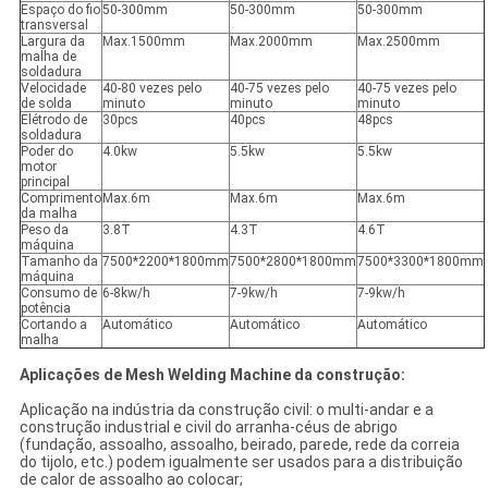
Espaço do fio
50-300mm
50-300mm
50-300mm
transversal
Largura da
Max.1500mm
Max.2000mm
Max.2500mm
malha de
soldadura
Velocidade
40-80 vezes pelo
40-75 vezes pelo
40-75 vezes pelo
de solda
minuto
minuto
minuto
Elétrodo de
30pcs
40pcs
48pcs
soldadura
Poder do
4.0kw
5.5kw
5.5kw
motor
principal
Comprimento
Max.6m
Max.6m
Max.6m
da malha
Peso da
3.8T
4.3T
4.6T
máquina
Tamanho da
7500*2200*1800mm
7500*2800*1800mm
7500*3300*1800mm
máquina
Consumo de
6-8kw/h
7-9kw/h
7-9kw/h
potência
Cortando a
Automático
Automático
Automático
malha
Aplicações de Mesh Welding Machine da construção:
Aplicação na indústria da construção civil: o multi-andar e a
construção industrial e civil do arranha-céus de abrigo
(fundação, assoalho, assoalho, beirado, parede, rede da correia
do tijolo, etc.) podem igualmente ser usados para a distribuição
de calor de assoalho ao colocar;