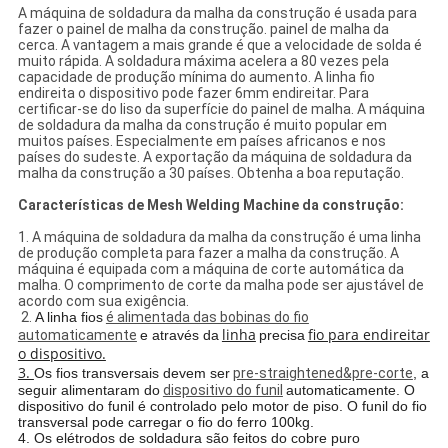
A máquina de soldadura da malha da construção é usada para
fazer o painel de malha da construção. painel de malha da
cerca. A vantagem a mais grande é que a velocidade de solda é
muito rápida. A soldadura máxima acelera a 80 vezes pela
capacidade de produção mínima do aumento. A linha fio
endireita o dispositivo pode fazer 6mm endireitar. Para
certificar-se do liso da superfície do painel de malha. A máquina
de soldadura da malha da construção é muito popular em
muitos países. Especialmente em países africanos e nos
países do sudeste. A exportação da máquina de soldadura da
malha da construção a 30 países. Obtenha a boa reputação.
Características de Mesh Welding Machine da construção:
1. A máquina de soldadura da malha da construção é uma linha
de produção completa para fazer a malha da construção. A
máquina é equipada com a máquina de corte automática da
malha. O comprimento de corte da malha pode ser ajustável de
acordo com sua exigência.
2.
A linha fios
é alimentada das bobinas do fio
linha
fio para endireitar
automaticamente
e através da
precisa
o dispositivo.
3.
Os fios transversais devem ser
pre-straightened&pre-corte
, a
seguir alimentaram do
dispositivo do funil
automaticamente. O
dispositivo do funil é controlado pelo motor de piso. O funil do fio
transversal pode carregar o fio do ferro 100kg.
4.
Os elétrodos de soldadura são feitos do cobre puro