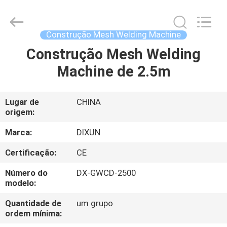
Dixun
Wire
Mesh
Products
Co.,
Construção Mesh Welding Machine
Ltd.
All
Construção Mesh Welding
CASA
Rights
Reserved.
Machine de 2.5m
PRODUTOS
Lugar de
CHINA
origem:
MOSTRA
DE
Marca:
DIXUN
VR
Certificação:
CE
Número do
DX-GWCD-2500
SOBRE
modelo:
NÓS
Quantidade de
um grupo
ordem mínima: