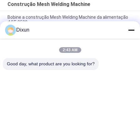
Construção Mesh Welding Machine
Bobine a construção Mesh Welding Machine da alimentação
4.8T 2500mm
Dixun
construção Mesh Welding Machine de 2.5m, fio automático
Mesh Welding Machine
2:43 AM
O servo motor puxa a carga de máquina 1T de Mesh Hopper
Construction Mesh Welding
Good day, what product are you looking for?
Categorias populares
Todos
Fio Mesh Welding 
Reforçando A 
Machines
Máquina De 
Soldadura Da Malha
Máquina De 
Máquina De 
Soldadura Da Malha 
Soldadura Do Painel 
Da Cerca
De Malha
Máquina Fixa Da 
Construção Mesh 
Cerca Do Nó
Welding Machine