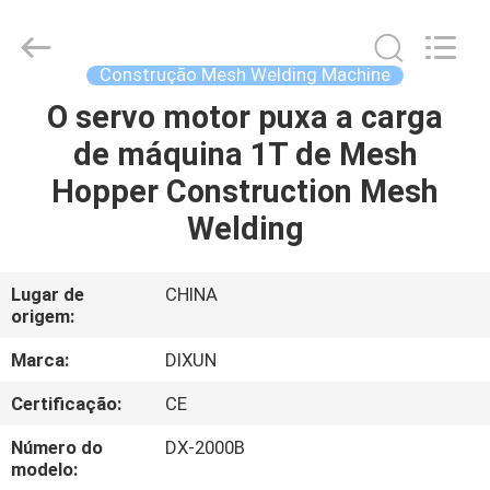
Dixun
Wire
Mesh
Products
Co.,
Construção Mesh Welding Machine
Ltd.
All
O servo motor puxa a carga
CASA
Rights
Reserved.
de máquina 1T de Mesh
PRODUTOS
Hopper Construction Mesh
Welding
MOSTRA
DE
Lugar de
CHINA
origem:
VR
Marca:
DIXUN
SOBRE
Certificação:
CE
NÓS
Número do
DX-2000B
modelo: