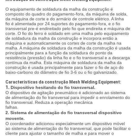
O equipamento de soldadura da malha da construção é
composto do quadro do pagamento-fora, da máquina de solda,
da máquina de corte e do armário de controle elétrico. A linha
fio é alimentada por 24 suportes do pagamento-fora, e o fio
transversal pre-é endireitado pelo fio que endireita e máquina de
corte. O fio do ferro é soldado em uma malha pelo equipamento
de soldadura da malha da construção e incorpora então a
máquina e automaticamente os cortes de corte da malha na
malha. A máquina de soldadura da malha da construção é usada
principalmente para a função da soldadura do ponto da
resistência (pressão) da linha fio e o fio transversal e a descarga
contínua da malha. Esta máquina de soldadura da malha da
construção é usada principalmente para fazer o fio de aço do
baixo-carbono do diâmetro de fio 3-6 ou o fio galvanizado.
Características da construção Mesh Welding Equipment:
1.
Dispositivo hesitando do fio transversal.
O dispositivo de agitação pneumático é adicionado ao sistema
de alimentação do fio transversal para impedir o enrolamento do
fio transversal. Reduza a operação mecânica
falhas.
2.
Sistema de alimentação do fio transversal dispositivo
movente.
O coordenador adicionou especialmente um dispositivo móvel
ao sistema de alimentação do fio transversal, que pode facilitar o
cliente para ajustar o tamanho de malha e para mover o