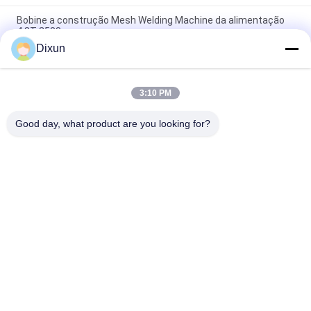
Bobine a construção Mesh Welding Machine da alimentação
4.8T 2500mm
Dixun
construção Mesh Welding Machine de 2.5m, fio automático
Mesh Welding Machine
3:10 PM
O servo motor puxa a carga de máquina 1T de Mesh Hopper
Construction Mesh Welding
Good day, what product are you looking for?
Categorias populares
Todos
Fio Mesh Welding 
Reforçando A 
Machines
Máquina De 
Soldadura Da Malha
Máquina De 
Máquina De 
Soldadura Da Malha 
Soldadura Do Painel 
Da Cerca
De Malha
Máquina Fixa Da 
Construção Mesh 
Cerca Do Nó
Welding Machine