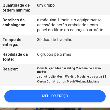
EXCURSÃO
Quantidade de
um grupo
ordem mínima:
DA
FÁBRICA
Detalhes da
a máquina 1.main e o equipamento
embalagem:
acessório serão embalados com
papel do filme do esboço; o armário
CONTROLE
Tempo de
30 dias de trabalho
DA
entrega:
QUALIDADE
Habilidade da
6 grupos pelo mês
fonte:
CONTACTE-
Realçar:
Construção Mesh Welding Machine do servo
motor
NOS
,
,
construção Mesh Welding Machine da carga 1T
Cerca Construction Mesh Welding Machine
PEÇA
MELHOR PREÇO
UMAS
CITAÇÕES