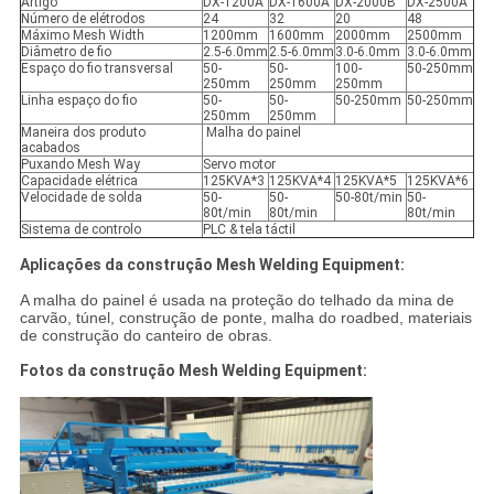
Artigo
DX-1200A
DX-1600A
DX-2000B
DX-2500A
Número de elétrodos
24
32
20
48
Máximo Mesh Width
1200mm
1600mm
2000mm
2500mm
Diâmetro de fio
2.5-6.0mm
2.5-6.0mm
3.0-6.0mm
3.0-6.0mm
Espaço do fio transversal
50-
50-
100-
50-250mm
250mm
250mm
250mm
Linha espaço do fio
50-
50-
50-250mm
50-250mm
250mm
250mm
Maneira dos produto
Malha do painel
acabados
Puxando Mesh Way
Servo motor
Capacidade elétrica
125KVA*3
125KVA*4
125KVA*5
125KVA*6
Velocidade de solda
50-
50-
50-80t/min
50-
80t/min
80t/min
80t/min
Sistema de controlo
PLC & tela táctil
Aplicações da construção Mesh Welding Equipment:
A malha do painel é usada na proteção do telhado da mina de
carvão, túnel, construção de ponte, malha do roadbed, materiais
de construção do canteiro de obras.
Fotos da construção Mesh Welding Equipment: