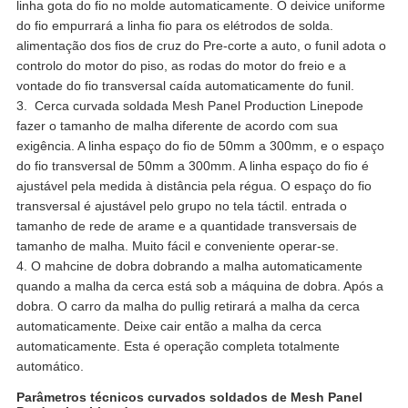
linha gota do fio no molde automaticamente. O deivice uniforme
do fio empurrará a linha fio para os elétrodos de solda.
alimentação dos fios de cruz do Pre-corte a auto, o funil adota o
controlo do motor do piso, as rodas do motor do freio e a
vontade do fio transversal caída automaticamente do funil.
3.
Cerca curvada soldada Mesh Panel Production Line
pode
fazer o tamanho de malha diferente de acordo com sua
exigência. A linha espaço do fio de 50mm a 300mm, e o espaço
do fio transversal de 50mm a 300mm. A linha espaço do fio é
ajustável pela medida à distância pela régua. O espaço do fio
transversal é ajustável pelo grupo no tela táctil. entrada o
tamanho de rede de arame e a quantidade transversais de
tamanho de malha. Muito fácil e conveniente operar-se.
4. O mahcine de dobra dobrando a malha automaticamente
quando a malha da cerca está sob a máquina de dobra. Após a
dobra. O carro da malha do pullig retirará a malha da cerca
automaticamente. Deixe cair então a malha da cerca
automaticamente. Esta é operação completa totalmente
automático.
Parâmetros técnicos curvados soldados de Mesh Panel