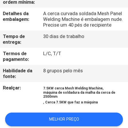
ordem mínima:
EXCURSÃO
DA
Detalhes da
A cerca curvada soldada Mesh Panel
embalagem:
Welding Machine é embalagem nude.
FÁBRICA
Precise um 40 pés de recipiente
Tempo de
30 dias de trabalho
CONTROLE
entrega:
DA
Termos de
L/C, T/T
pagamento:
QUALIDADE
Habilidade da
8 grupos pelo mês
fonte:
CONTACTE-
NOS
Realçar:
,
7.5KW cerca Mesh Welding Machine
máquina de soldadura da malha da cerca de
2500mm
,
Cerca 7.5KW que faz a máquina
PEÇA
UMAS
MELHOR PREÇO
CITAÇÕES