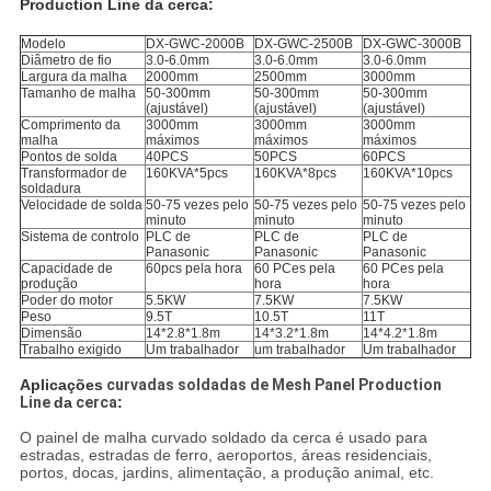
Production Line da cerca:
Modelo
DX-GWC-2000B
DX-GWC-2500B
DX-GWC-3000B
Diâmetro de fio
3.0-6.0mm
3.0-6.0mm
3.0-6.0mm
Largura da malha
2000mm
2500mm
3000mm
Tamanho de malha
50-300mm
50-300mm
50-300mm
(ajustável)
(ajustável)
(ajustável)
Comprimento da
3000mm
3000mm
3000mm
malha
máximos
máximos
máximos
Pontos de solda
40PCS
50PCS
60PCS
Transformador de
160KVA*5pcs
160KVA*8pcs
160KVA*10pcs
soldadura
Velocidade de solda
50-75 vezes pelo
50-75 vezes pelo
50-75 vezes pelo
minuto
minuto
minuto
Sistema de controlo
PLC de
PLC de
PLC de
Panasonic
Panasonic
Panasonic
Capacidade de
60pcs pela hora
60 PCes pela
60 PCes pela
produção
hora
hora
Poder do motor
5.5KW
7.5KW
7.5KW
Peso
9.5T
10.5T
11T
Dimensão
14*2.8*1.8m
14*3.2*1.8m
14*4.2*1.8m
Trabalho exigido
Um trabalhador
um trabalhador
Um trabalhador
Aplicações
curvadas soldadas de Mesh Panel Production
Line
da
cerca
:
O painel de malha curvado soldado da cerca é usado para
estradas, estradas de ferro, aeroportos, áreas residenciais,
portos, docas, jardins, alimentação, a produção animal, etc.