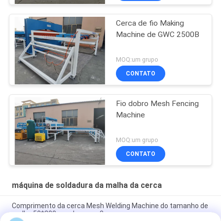
Cerca de fio Making
Machine de GWC 2500B
MOQ:um grupo
CONTATO
Fio dobro Mesh Fencing
Machine
MOQ:um grupo
CONTATO
máquina de soldadura da malha da cerca
Comprimento da cerca Mesh Welding Machine do tamanho de
malha 50*200mm da cerca 3m