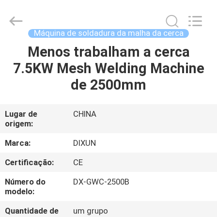
Dixun
Wire
Mesh
Products
Co.,
Máquina de soldadura da malha da cerca
Ltd.
All
Menos trabalham a cerca
CASA
Rights
Reserved.
7.5KW Mesh Welding Machine
PRODUTOS
de 2500mm
MOSTRA
Lugar de
CHINA
origem:
DE
VR
Marca:
DIXUN
Certificação:
CE
SOBRE
Número do
DX-GWC-2500B
NÓS
modelo:
Quantidade de
um grupo