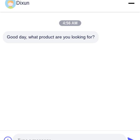
Dixun
Tamanho da malha 50*50mm Máquina de soldadura de malha
de vedação de 3 mm de fio galvanizado
4:56 AM
Capacidade de dobragem online 60 Pcs / hora Tamanho da
malha 50 * 200mm Máquina de solda de malha de cerca
Good day, what product are you looking for?
Categorias populares
Todos
Fio Mesh Welding 
Reforçando A 
Machines
Máquina De 
Soldadura Da Malha
Máquina De 
Máquina De 
Soldadura Da Malha 
Soldadura Do Painel 
Da Cerca
De Malha
Máquina Fixa Da 
Construção Mesh 
Cerca Do Nó
Welding Machine
Máquina De 
Máquina Soldada Da 
Soldadura Da Malha 
Rede De Arame
Do Rolo