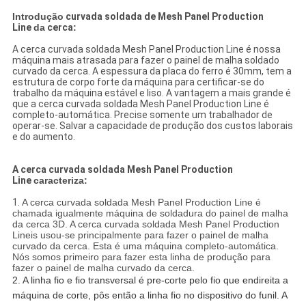
Introdução
curvada soldada de Mesh Panel Production
Line
da
cerca
:
A cerca curvada soldada Mesh Panel Production Line é nossa
máquina mais atrasada para fazer o painel de malha soldado
curvado da cerca. A espessura da placa do ferro é 30mm, tem a
estrutura de corpo forte da máquina para certificar-se do
trabalho da máquina estável e liso. A vantagem a mais grande é
que a cerca curvada soldada Mesh Panel Production Line é
completo-automática. Precise somente um trabalhador de
operar-se. Salvar a capacidade de produção dos custos laborais
e do aumento.
A cerca curvada soldada Mesh Panel Production
Line
caracteriza:
1.
A cerca curvada soldada Mesh Panel Production Line é
chamada igualmente máquina de soldadura do painel de malha
da cerca 3D. A cerca curvada soldada Mesh Panel Production
Lineis usou-se principalmente para fazer o painel de malha
curvado da cerca. Esta é uma máquina completo-automática.
Nós somos primeiro para fazer esta linha de produção para
fazer o painel de malha curvado da cerca.
2. A linha fio e fio transversal é pre-corte pelo fio que endireita a
máquina de corte, pôs então a linha fio no dispositivo do funil. A