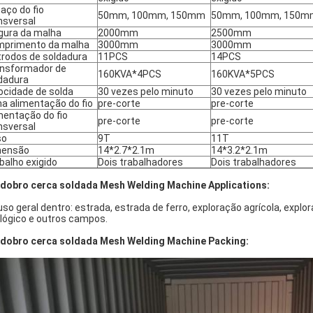
aço do fio
50mm, 100mm, 150mm
50mm, 100mm, 150m
nsversal
gura da malha
2000mm
2500mm
primento da malha
3000mm
3000mm
trodos de soldadura
11PCS
14PCS
nsformador de
160KVA*4PCS
160KVA*5PCS
dadura
ocidade de solda
30 vezes pelo minuto
30 vezes pelo minuto
ha alimentação do fio
pre-corte
pre-corte
mentação do fio
pre-corte
pre-corte
nsversal
so
9T
11T
mensão
14*2.7*2.1m
14*3.2*2.1m
balho exigido
Dois trabalhadores
Dois trabalhadores
 dobro cerca soldada Mesh Welding Machine Applications:
uso geral dentro: estrada, estrada de ferro, exploração agrícola, exploraç
lógico e outros campos.
 dobro cerca soldada Mesh Welding Machine Packing: