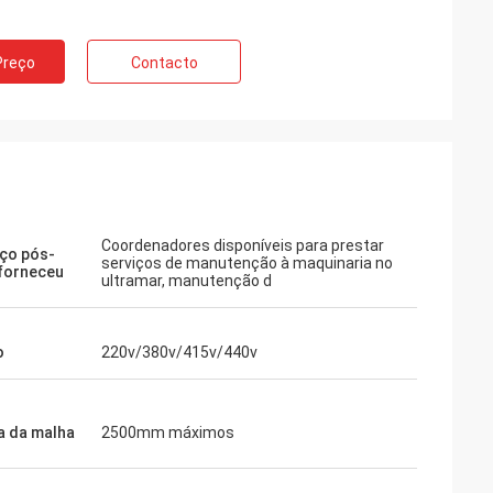
Preço
Contacto
Coordenadores disponíveis para prestar
iço pós-
serviços de manutenção à maquinaria no
forneceu
ultramar, manutenção d
o
220v/380v/415v/440v
a da malha
2500mm máximos