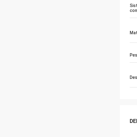
Sis
con
Mat
Pe
Des
DE