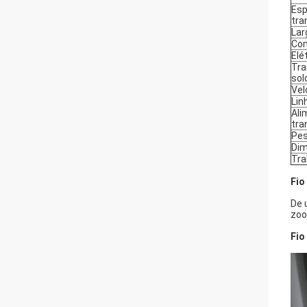
Esp
tra
Lar
Com
Elé
Tra
sol
Vel
Lin
Ali
tra
Pe
Di
Tra
Fio
De 
zoo
Fio