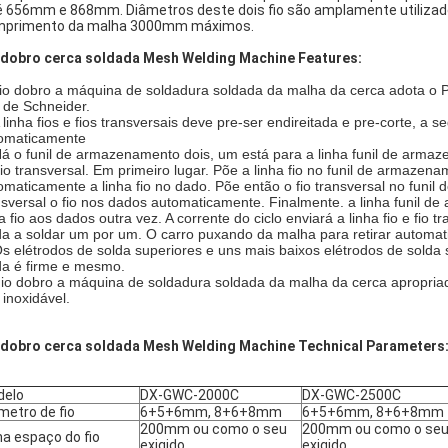
 é 656mm e 868mm. Diâmetros deste dois fio são amplamente utiliz
primento da malha 3000mm máximos.
 dobro cerca soldada Mesh Welding Machine Features:
io dobro a máquina de soldadura soldada da malha da cerca adota o PLC
. de Schneider.
A linha fios e fios transversais deve pre-ser endireitada e pre-corte, a
omaticamente
Há o funil de armazenamento dois, um está para a linha funil de armaz
fio transversal. Em primeiro lugar. Põe a linha fio no funil de armaze
omaticamente a linha fio no dado. Põe então o fio transversal no funil 
nsversal o fio nos dados automaticamente. Finalmente. a linha funil d
ha fio aos dados outra vez. A corrente do ciclo enviará a linha fio e f
da a soldar um por um. O carro puxando da malha para retirar automat
Os elétrodos de solda superiores e uns mais baixos elétrodos de solda 
da é firme e mesmo.
Fio dobro a máquina de soldadura soldada da malha da cerca apropriada
 inoxidável.
 dobro cerca soldada Mesh Welding Machine Technical Parameters
delo
DX-GWC-2000C
DX-GWC-2500C
metro de fio
6+5+6mm, 8+6+8mm
6+5+6mm, 8+6+8mm
200mm ou como o seu
200mm ou como o se
ha espaço do fio
exigido
exigido