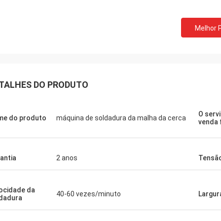
Melhor 
TALHES DO PRODUTO
O serv
e do produto
máquina de soldadura da malha da cerca
venda 
antia
2 anos
Tensã
ocidade da
40-60 vezes/minuto
Largur
dadura