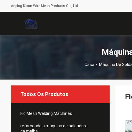
Anping Dixun Wire Mesh Products Co., Ltd
Máquina
Casa
/
Máquina De Solda
Todos Os Produtos
Fi
Fio Mesh Welding Machines
reforçando a máquina de soldadura
da malha