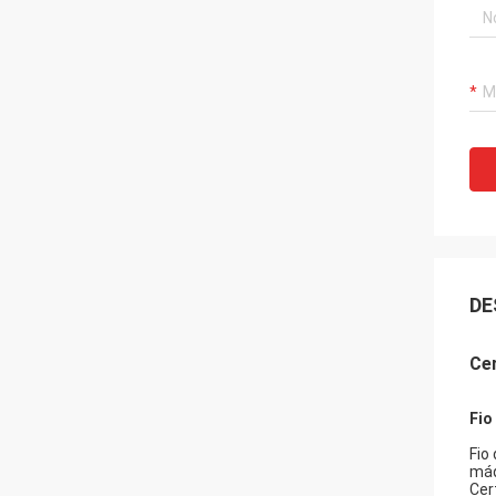
DE
Cer
Fio
Fio
máq
Cer