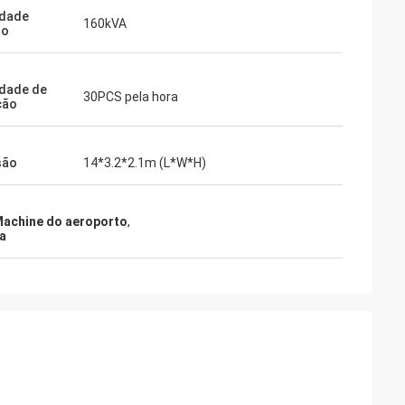
idade
160kVA
do
dade de
30PCS pela hora
ção
são
14*3.2*2.1m (L*W*H)
Machine do aeroporto
,
na