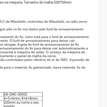
ados na máquina. Tamanho de malha 200*50mm.
 de Mitsubishi, motoristas de Mitsubishi, os relés servo
 seguir põe no fio nos dados pelo funil de armazenamento
enamento do fio, outro está para o funil de armazenamento
namento. O funil de armazenamento para deixar cair
dos storgae. A gota do funil de armazenamento do fio
e armazenamento do fio para deixar cair automaticamente a
io transversal à máquina de solda. O começo da máquina de
icamente o painel de malha da cerca.
são controlados pelos cilindros do ar de SMC. A pressão de
 para o material; fio galvanizado, barra redonda, fio de
:
DX-GWC-3000C
6+5+6mm, 8+6+8mm
u
200mm ou como o seu
exigido