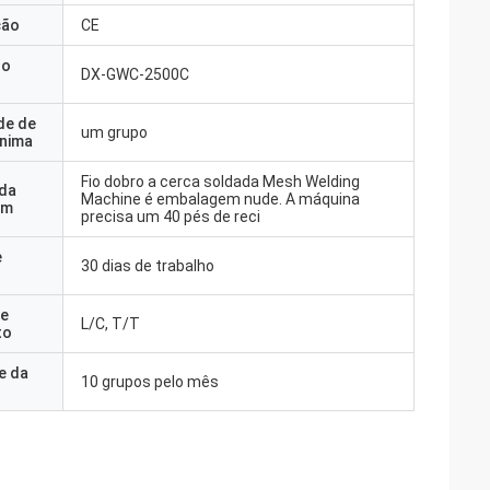
ção
CE
do
DX-GWC-2500C
de de
um grupo
nima
Fio dobro a cerca soldada Mesh Welding
 da
Machine é embalagem nude. A máquina
em
precisa um 40 pés de reci
e
30 dias de trabalho
e
L/C, T/T
to
e da
10 grupos pelo mês