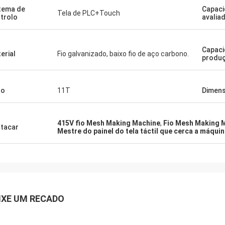
tema de
Capac
Tela de PLC+Touch
trolo
avalia
Capaci
erial
Fio galvanizado, baixo fio de aço carbono.
produ
so
11T
Dimen
415V fio Mesh Making Machine
,
Fio Mesh Making 
tacar
Mestre do painel do tela táctil que cerca a máqui
IXE UM RECADO