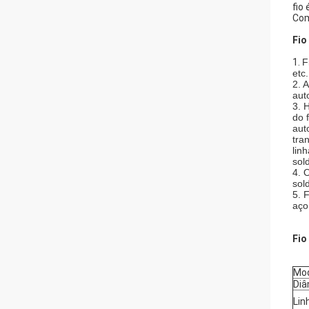
fio
Com
Fio
1.
F
etc
2. 
aut
3. 
do 
aut
tra
lin
sol
4. 
sol
5. 
aço
Fio
Mo
Diâ
Lin