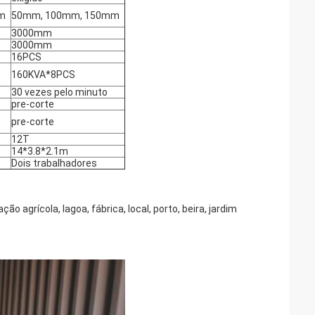
m
50mm, 100mm, 150mm
3000mm
3000mm
16PCS
160KVA*8PCS
30 vezes pelo minuto
pre-corte
pre-corte
12T
14*3.8*2.1m
Dois trabalhadores
ão agrícola, lagoa, fábrica, local, porto, beira, jardim