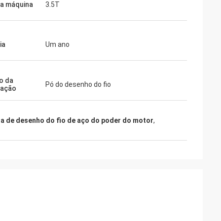
a máquina
3.5T
ia
Um ano
o da
Pó do desenho do fio
icação
a de desenho do fio de aço do poder do motor
,