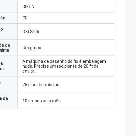
DIXUN
ção
CE
do
DXLS-06
de de
Um grupo
nima
A máquina de desenho do fio é embalagem
 da
nude. Precise um recipiente de 20 ft de
em
enviar.
e
25 dias de trabalho
e da
10 grupos pelo mês