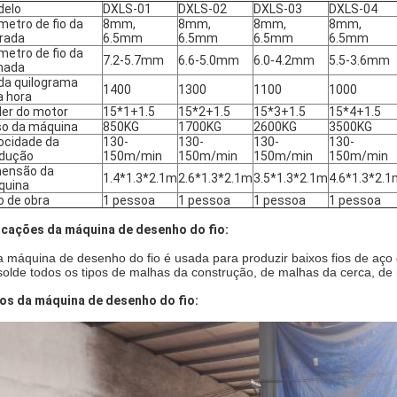
delo
DXLS-01
DXLS-02
DXLS-03
DXLS-04
metro de fio da
8mm,
8mm,
8mm,
8mm,
rada
6.5mm
6.5mm
6.5mm
6.5mm
metro de fio da
7.2-5.7mm
6.6-5.0mm
6.0-4.2mm
5.5-3.6mm
mada
da quilograma
1400
1300
1100
1000
a hora
er do motor
15*1+1.5
15*2+1.5
15*3+1.5
15*4+1.5
o da máquina
850KG
1700KG
2600KG
3500KG
ocidade da
130-
130-
130-
130-
dução
150m/min
150m/min
150m/min
150m/min
ensão da
1.4*1.3*2.1m
2.6*1.3*2.1m
3.5*1.3*2.1m
4.6*1.3*2.1
quina
 de obra
1 pessoa
1 pessoa
1 pessoa
1 pessoa
icações da máquina de desenho do fio:
a máquina de desenho do fio é usada para produzir baixos fios de a
solde todos os tipos de malhas da construção, de malhas da cerca, de 
os da máquina de desenho do fio: