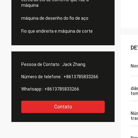
máquina
máquina de desenho do fio de aço
Fio que endireita e máquina de corte
DE
Pessoa de Contato :
Jack Zhang
Nom
Número de telefone :
+8613785833266
diâ
Whatsapp :
+8613785833266
to
Contato
Núm
tra