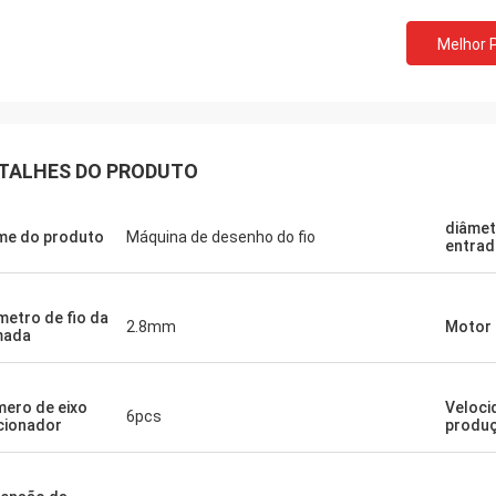
Melhor 
TALHES DO PRODUTO
diâmet
e do produto
Máquina de desenho do fio
entrad
metro de fio da
2.8mm
Motor
mada
ero de eixo
Veloci
6pcs
cionador
produ