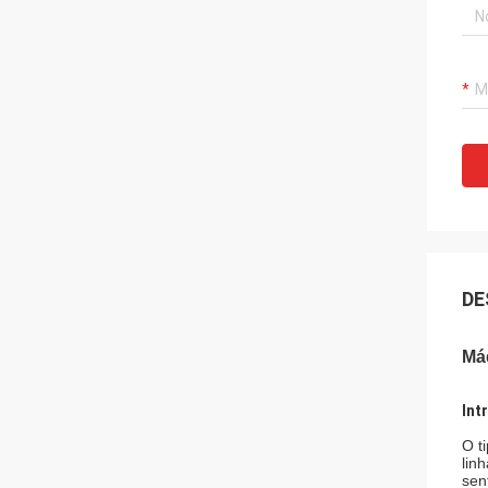
DE
Má
Int
O t
lin
sen