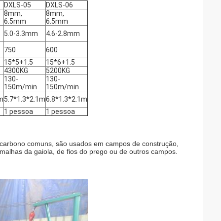
DXLS-05
DXLS-06
8mm,
8mm,
6.5mm
6.5mm
5.0-3.3mm
4.6-2.8mm
750
600
15*5+1.5
15*6+1.5
4300KG
5200KG
130-
130-
150m/min
150m/min
m
5.7*1.3*2.1m
6.8*1.3*2.1m
1 pessoa
1 pessoa
ço carbono comuns, são usados em campos de construção,
malhas da gaiola, de fios do prego ou de outros campos.