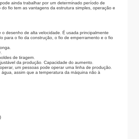
e pode ainda trabalhar por um determinado período de
do fio tem as vantagens da estrutura simples, operação e
 o desenho de alta velocidade. É usada principalmente
do para o fio da construção, o fio de emperramento e o fio
longa.
.
moldes de tiragem.
ajustável da produção. Capacidade do aumento.
de operar, um pessoas pode operar uma linha de produção.
 de água, assim que a temperatura da máquina não à
)