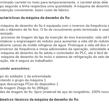
erminado carretel no meio para temporariamente, o carretel atrás del
po segundo a linha respectiva uma quantidade. A máquina de desenho 
utenção conveniente, baixo custo de fabrico.
acterísticas da máquina de desenho do fio:
 máquina de desenho do fio é equipada com o inversor da frequência e
ando o diâmetro de fio fino. O fio de recozimento preto terminado é usa
vanizado.
 processo de tiragem da liga da inserção do eixo tracionador, vida útil 
fortalecer a engrenagem do redutor para aumentar a vida útil do redutor
adicione caixas de molde refrigerar de água. Prolongue a vida útil dos 
conversor de frequência e mesa adicionados da operação, velocidade 
A máquina de desenho do fio adota o controlador do PLC, ele é fácil 
a máquina de desenho do fio inclui o sistema de refrigeração do selo
vação, ele é segura ao trabalhador.
luindo acessórios:
po do soldador 1 da extremidade
ntando o grupo da máquina 1
 que descarrega PCes do dispositivo 1
de tiragem 2bags do fio (80kgs)
des de tiragem do fio: 6pcs (materail de aço do tungstênio, 100% novo
âmetros técnicos da máquina de desenho do fio: