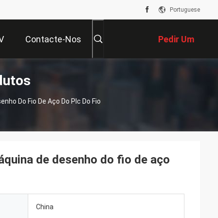
Portuguese
V
Contacte-Nos
Pedir Um
dutos
Orçamento
ho Do Fio De Aço Do Plc Do Fio
quina de desenho do fio de aço
China