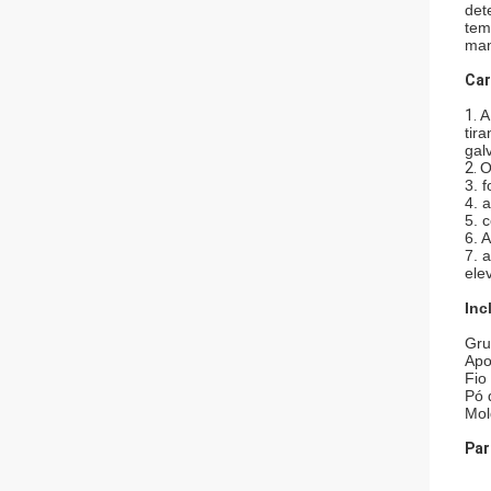
det
tem
man
Car
1.
A
tir
gal
2.
O
3. 
4. 
5. 
6. 
7. 
ele
Inc
Gru
Apo
Fio
Pó 
Mol
Par