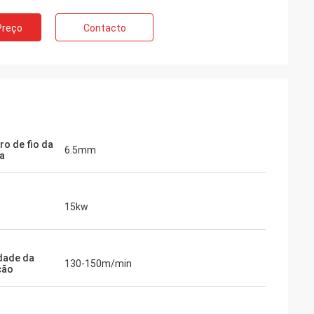
Preço
Contacto
ro de fio da
6.5mm
a
15kw
dade da
130-150m/min
ção