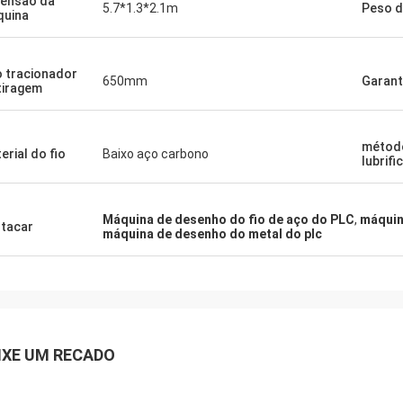
ensão da
5.7*1.3*2.1m
Peso d
uina
o tracionador
650mm
Garant
tiragem
métod
erial do fio
Baixo aço carbono
lubrif
Máquina de desenho do fio de aço do PLC
,
máquin
tacar
máquina de desenho do metal do plc
IXE UM RECADO