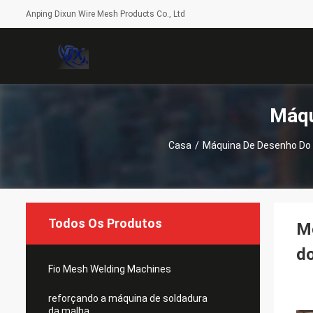
Anping Dixun Wire Mesh Products Co., Ltd
Máqu
Casa
/
Máquina De Desenho Do 
Todos Os Produtos
Mo
do
Fio Mesh Welding Machines
reforçando a máquina de soldadura
da malha