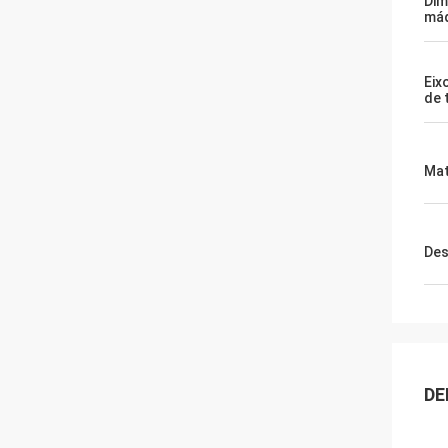
Dim
máq
Eix
de 
Mat
Des
DE