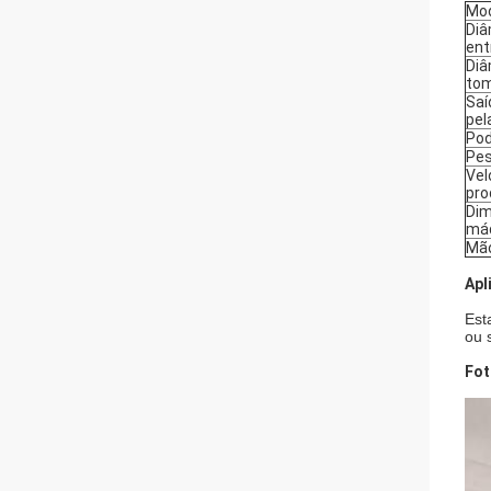
Mo
Diâ
ent
Diâ
to
Saí
pel
Pod
Pes
Vel
pro
Dim
má
Mão
Apl
Est
ou 
Fot