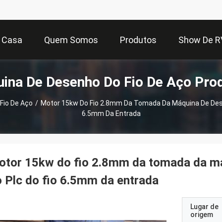
Casa
Quem Somos
Produtos
Show De R
ina De Desenho Do Fio De Aço Pro
Fio De Aço
/
Motor 15kw Do Fio 2.8mm Da Tomada Da Máquina De Desen
6.5mm Da Entrada
tor 15kw do fio 2.8mm da tomada da má
 Plc do fio 6.5mm da entrada
Lugar de
origem