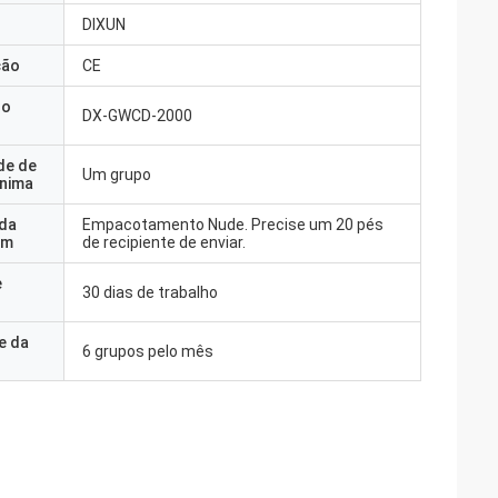
DIXUN
ção
CE
do
DX-GWCD-2000
de de
Um grupo
nima
 da
Empacotamento Nude. Precise um 20 pés
em
de recipiente de enviar.
e
30 dias de trabalho
e da
6 grupos pelo mês