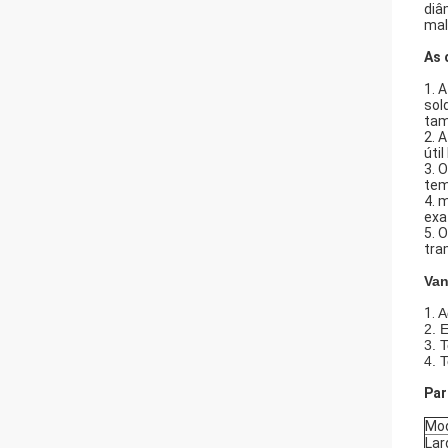
diâ
mal
As 
1. 
sol
tam
2. 
úti
3. 
tem
4. 
exa
5. 
tra
Van
1.
A
2. 
3. 
4. 
Par
Mo
Lar