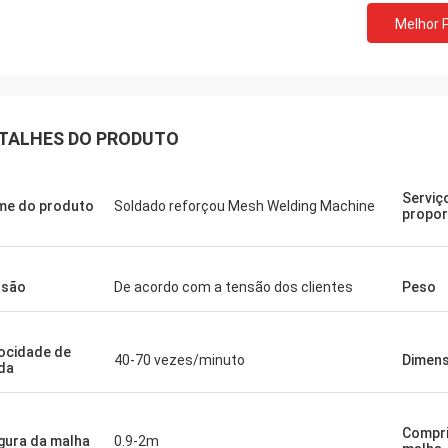
Melhor 
TALHES DO PRODUTO
Serviç
e do produto
Soldado reforçou Mesh Welding Machine
propo
nsão
De acordo com a tensão dos clientes
Peso
ocidade de
40-70 vezes/minuto
Dimen
da
Compr
gura da malha
0.9-2m