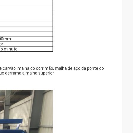
700mm
or
lo minuto
e carvão, malha do corrimão, malha de aço da ponte do
ue derrama a malha superior.