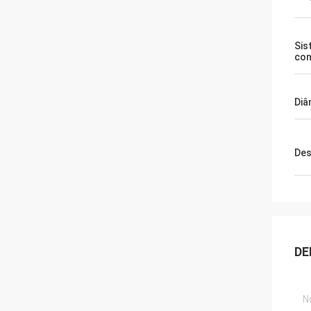
Sis
con
Diâ
Des
DE