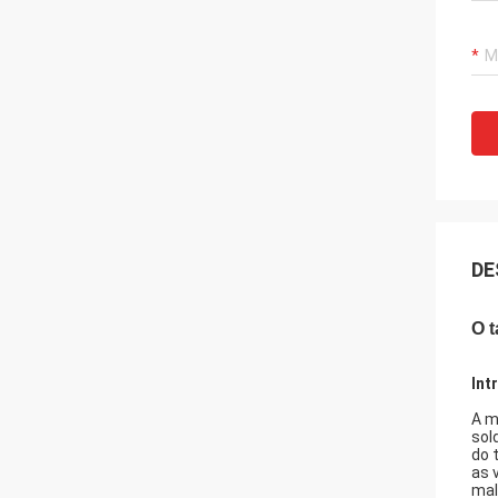
DE
O 
Int
A m
sol
do 
as 
mal