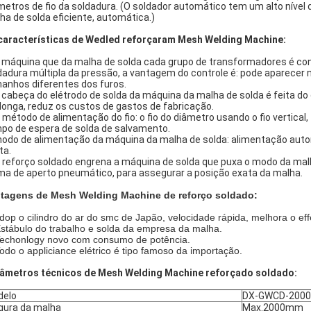
metros de fio da soldadura. (O soldador automático tem um alto níve
ha de solda eficiente, automática.)
características de Wedled reforçaram Mesh Welding Machine:
A máquina que da malha de solda cada grupo de transformadores é c
dadura múltipla da pressão, a vantagem do controle é: pode aparecer 
anhos diferentes dos furos.
A cabeça do elétrodo de solda da máquina da malha de solda é feita do 
l longa, reduz os custos de gastos de fabricação.
O método de alimentação do fio: o fio do diâmetro usando o fio vertica
po de espera de solda de salvamento.
modo de alimentação da máquina da malha de solda: alimentação autom
ta.
O reforço soldado engrena a máquina de solda que puxa o modo da malh
ma de aperto pneumático, para assegurar a posição exata da malha.
tagens de Mesh Welding Machine de reforço soldado:
dop o cilindro do ar do smc de Japão, velocidade rápida, melhora o ef
Estábulo do trabalho e solda da empresa da malha.
Techonlogy novo com consumo de potência.
Todo o appliciance elétrico é tipo famoso da importação.
âmetros técnicos de Mesh Welding Machine reforçado soldado:
delo
DX-GWCD-2000
gura da malha
Max.2000mm