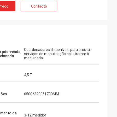
Preço
Contacto
Coordenadores disponíveis para prestar
o pós-venda
serviços de manutenção no ultramar à
rcionado
maquinaria
4,5 T
sões
6500*3200*1700MM
imento da
3-12 medidor