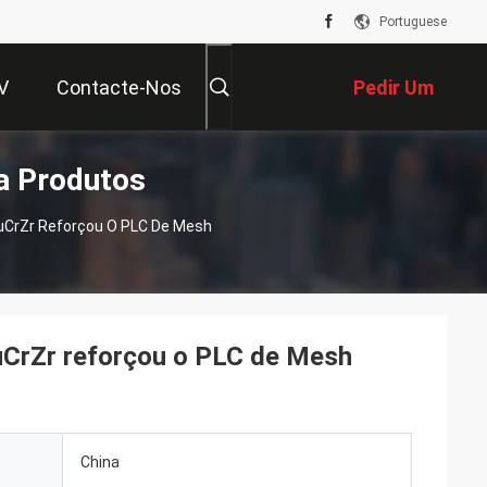
Portuguese
V
Contacte-Nos
Pedir Um
a Produtos
Orçamento
uCrZr Reforçou O PLC De Mesh
uCrZr reforçou o PLC de Mesh
China