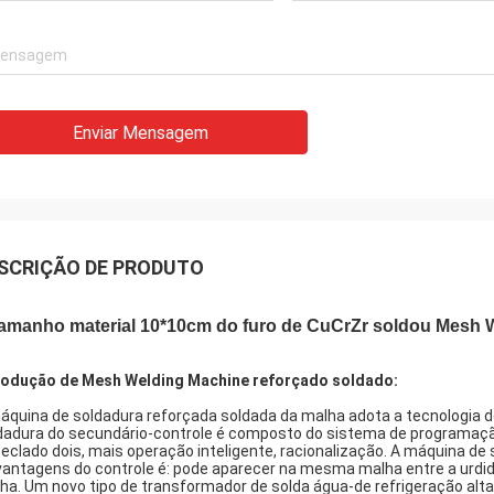
Enviar Mensagem
SCRIÇÃO DE PRODUTO
tamanho material 10*10cm do furo de CuCrZr soldou Mesh 
rodução de Mesh Welding Machine reforçado soldado:
áquina de soldadura reforçada soldada da malha adota a tecnologia d
dadura do secundário-controle é composto do sistema de programação di
teclado dois, mais operação inteligente, racionalização. A máquina de
vantagens do controle é: pode aparecer na mesma malha entre a urdi
ha. Um novo tipo de transformador de solda água-de refrigeração alta