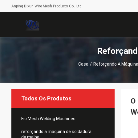
Anping Dixun Wire Mesh Products Co., Ltd
Reforçand
Casa
/
Reforçando A Máquina
Todos Os Produtos
O 
W
Fio Mesh Welding Machines
reforçando a máquina de soldadura
da malha