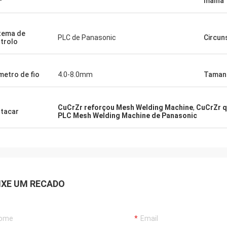
malha
tema de
PLC de Panasonic
Circun
trolo
metro de fio
4.0-8.0mm
Tamanh
CuCrZr reforçou Mesh Welding Machine
,
CuCrZr q
tacar
PLC Mesh Welding Machine de Panasonic
IXE UM RECADO