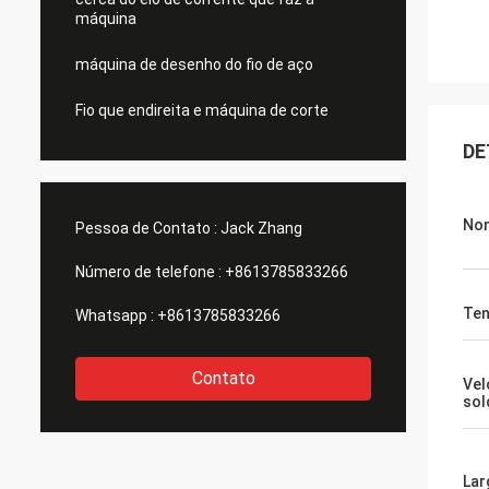
máquina
máquina de desenho do fio de aço
Fio que endireita e máquina de corte
DE
Nom
Pessoa de Contato :
Jack Zhang
Número de telefone :
+8613785833266
Te
Whatsapp :
+8613785833266
Contato
Vel
sol
Lar