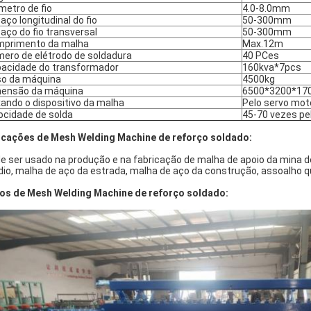
metro de fio
4.0-8.0mm
aço longitudinal do fio
50-300mm
aço do fio transversal
50-300mm
primento da malha
Max.12m
ero de elétrodo de soldadura
40 PCes
acidade do transformador
160kva*7pcs
o da máquina
4500kg
ensão da máquina
6500*3200*1
ando o dispositivo da malha
Pelo servo mot
ocidade de solda
45-70 vezes pe
icações de Mesh Welding Machine de reforço soldado:
e ser usado na produção e na fabricação de malha de apoio da mina d
dio, malha de aço da estrada, malha de aço da construção, assoalho q
os de Mesh Welding Machine de reforço soldado: