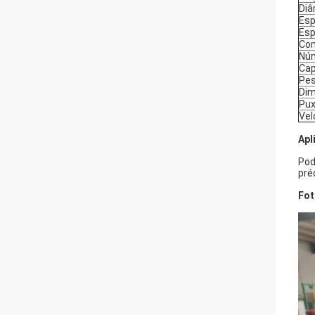
Diâ
Esp
Esp
Com
Núm
Cap
Pes
Dim
Pux
Vel
Apl
Pod
pré
Fot