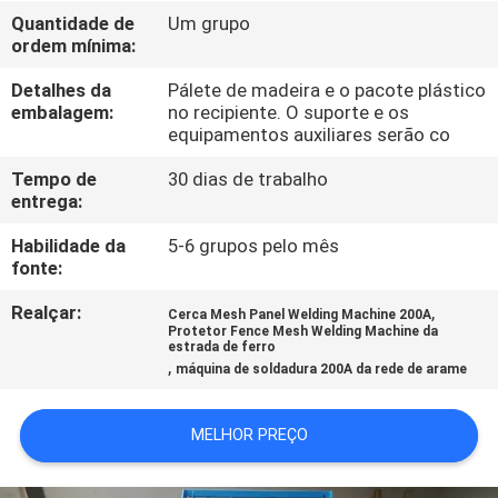
EXCURSÃO
Quantidade de
Um grupo
ordem mínima:
DA
FÁBRICA
Detalhes da
Pálete de madeira e o pacote plástico
embalagem:
no recipiente. O suporte e os
equipamentos auxiliares serão co
CONTROLE
Tempo de
30 dias de trabalho
DA
entrega:
QUALIDADE
Habilidade da
5-6 grupos pelo mês
fonte:
CONTACTE-
Realçar:
,
Cerca Mesh Panel Welding Machine 200A
Protetor Fence Mesh Welding Machine da
NOS
estrada de ferro
,
máquina de soldadura 200A da rede de arame
PEÇA
MELHOR PREÇO
UMAS
CITAÇÕES