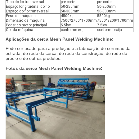
Tipo do fio transversal
pre-corte
pre-corte
Espaço longitudinal do fio
50-250mm
50-250mm
Espaço do fio transversal
50-300mm
50-300mm
Peso da máquina
4500kg
5500kg
Dimensão da máquina
7500*2700*1700mm
7500*3200*1700mm
Poder do motor principal
5.5kw
7.5kw
Cor da máquina
conforme exija
conforme exija
Aplicações da cerca Mesh Panel Welding Machine:
Pode ser usado para a produção e a fabricação de corrimão da
estrada, de rede da cerca, de rede da construção, de rede do
prédio e de outros produtos.
Fotos da cerca Mesh Panel Welding Machine: