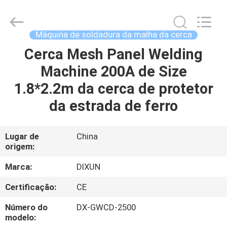
Dixun
Wire
Mesh
Products
Co.,
Máquina de soldadura da malha da cerca
Ltd.
All
Cerca Mesh Panel Welding
CASA
Rights
Reserved.
Machine 200A de Size
PRODUTOS
1.8*2.2m da cerca de protetor
da estrada de ferro
MOSTRA
DE
Lugar de
China
origem:
VR
Marca:
DIXUN
SOBRE
Certificação:
CE
NÓS
Número do
DX-GWCD-2500
modelo: