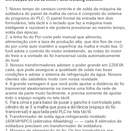
1.
Nosso tempo do centavo-controle e de solda da máquina de
soldadura do painel de malha da cerca é composto do sistema
do programa do PLC. O painel frontal da entrada tem dois
formulários, tela táctil e o teclado que faz a máquina mais
inteligente e razoável e ele poderia pressionar ao mesmo tempo,
solda das épocas.
2. a linha fio do Por-corte pelo manual que alimenta,
alimentação com a taxa de produção alta, que dos fios de cruz
do por-corte auto mantêm a superfície da malha é muito lisa. O
funil adota o controlo do motor embebendo, as rodas do motor
do freio e a vontade do fio transversal caída automaticamente
do funil.
3. Nossos transformadores adotam o poder grande em 125KVA
cada, que pode assegurar a qualidade de solda nas boas
condições e adotar o sistema de refrigeração da água. Nossos
clientes são satisfeitos muito com nossa novidade.
4. A grande vantagem é que você pode ajustar a distância do fio
transversal aleatoriamente na mesma uma folha da rede de
arame da parte muito facilmente, e precisa somente de ajustar
todo o espaço exigido no tela táctil.
5.
Para cima e para baixo de puxar o gancho é controlado pelo
cilindro do ar. E a malha que puxa a distância (espaço do fio
transversal) é ajustada pelo PLC no tela táctil.
6.
Transformador de solda água-refrigerando moldado:
160KVA*6PCS (elétrodos 48welding) — — cada 8 elétrodos de
soldadura precisam um transformador de soldadura.
7. Maneira de alimentação do fio: Os fios longitudinais pre-