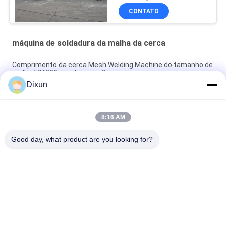
CONTATO
máquina de soldadura da malha da cerca
Comprimento da cerca Mesh Welding Machine do tamanho de
malha 50*200mm da cerca 3m
Dixun
Tamanho da malha 50*50mm Máquina de soldadura de malha
de vedação de 3 mm de fio galvanizado
8:16 AM
Capacidade de dobragem online 60 Pcs / hora Tamanho da
malha 50 * 200mm Máquina de solda de malha de cerca
Good day, what product are you looking for?
Categorias populares
Todos
Fio Mesh Welding 
Reforçando A 
Machines
Máquina De 
Soldadura Da Malha
Máquina De 
Máquina De 