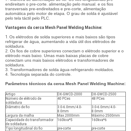
endireitam o pre-corte. alimentação pelo manual. e os fios
transversais pre-endireitados e pre-corte, alimentação
automática pelo motor de etapa. O grau de solda é ajustável
pelo tela táctil pelo PLC.
Vantagens da cerca Mesh Panel Welding Machine:
1.
Os elétrodos de solda superiores e mais baixos são tipos
refrigerar de água, aumentando a vida útil dos elétrodos de
soldadura.
2. Os fios de cobre superiores conectam o elétrodo superior e o
elétrodo mais baixo. Umas mais baixas placas de cobre
conectam uns mais baixos elétrodos e transformadores de
soldadura.
3. Transformadores de solda água-refrigerando moldados.
4. Tecnologia separada do controle.
Parâmetros técnicos da cerca Mesh Panel Welding Machine:
Artigo
DX-GWCD-2000
DX-GWCD-2500
Número de elétrodo de
40 PCes
48 PCes
soldadura
Diâmetro de fio
3.0-6.0mm/4.0-
3.0-6.0mm/4.0-
8.0mm
8.0mm
Largura da malha
Max.2000mm
Máximo 2500mm
Capacidade do transformador
160kva*5
160kva*6
de soldadura
Tipo longitudinal do fio
pre-corte
pre-corte