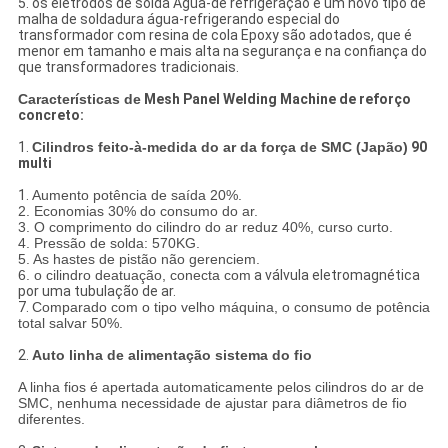
5. os elétrodos de solda Água-de refrigeração e um novo tipo de
malha de soldadura água-refrigerando especial do
transformador com resina de cola Epoxy são adotados, que é
menor em tamanho e mais alta na segurança e na confiança do
que transformadores tradicionais.
Características de
Mesh Panel Welding Machine de reforço
concreto:
1.
Cilindros feito-à-medida do ar da força de SMC (Japão)
90
multi
1.
Aumento potência de saída 20%.
2. Economias 30% do consumo do ar.
3. O comprimento do cilindro do ar reduz 40%, curso curto.
4. Pressão de solda: 570KG.
5. As hastes de pistão não gerenciem.
6. o cilindro deatuação, conecta com
a válvula
eletromagnética
por uma tubulação de ar.
7.
Comparado com o tipo velho máquina, o consumo de potência
total salvar 50%.
2.
Auto linha de alimentação sistema do fio
A linha fios é apertada automaticamente pelos cilindros do ar de
SMC, nenhuma necessidade de ajustar para diâmetros de fio
diferentes.