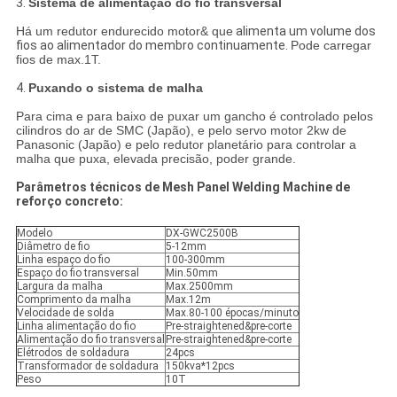
3.
Sistema de alimentação do fio transversal
Há um redutor endurecido motor& que
alimenta um volume dos
fios ao alimentador do membro
continuamente.
Pode carregar
fios de max.1T.
4.
Puxando o sistema de malha
Para cima e para baixo de puxar um gancho é controlado pelos
cilindros do ar de SMC (Japão), e pelo servo motor 2kw de
Panasonic (Japão) e pelo redutor planetário para controlar a
malha que puxa, elevada precisão, poder grande.
Parâmetros técnicos de Mesh Panel Welding Machine de
reforço concreto:
Modelo
DX-GWC2500B
Diâmetro de fio
5-12mm
Linha espaço do fio
100-300mm
Espaço do fio transversal
Min.50mm
Largura da malha
Max.2500mm
Comprimento da malha
Max.12m
Velocidade de solda
Max.80-100 épocas/minuto
Linha alimentação do fio
Pre-straightened&pre-corte
Alimentação do fio transversal
Pre-straightened&pre-corte
Elétrodos de soldadura
24pcs
Transformador de soldadura
150kva*12pcs
Peso
10T