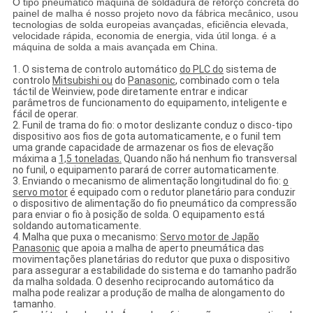
O tipo pneumático máquina de soldadura de reforço concreta do
painel de malha é nosso projeto novo da fábrica mecânico, usou
tecnologias de solda europeias avançadas, eficiência elevada,
velocidade rápida, economia de energia, vida útil longa. é a
máquina de solda a mais avançada em China.
1. O sistema de controlo automático
do PLC do
sistema de
controlo
Mitsubishi ou
do
Panasonic
, combinado com o tela
táctil de Weinview, pode diretamente entrar e indicar
parâmetros de funcionamento do equipamento, inteligente e
fácil de operar.
2. Funil de trama do fio: o motor deslizante conduz o disco-tipo
dispositivo aos fios de gota automaticamente, e o funil tem
uma grande capacidade de armazenar os fios de elevação
máxima a
1,5 toneladas.
Quando não há nenhum fio transversal
no funil, o equipamento parará de correr automaticamente.
3. Enviando o mecanismo de alimentação longitudinal do fio:
o
servo motor
é equipado com o redutor planetário para conduzir
o dispositivo de alimentação do fio pneumático da compressão
para enviar o fio à posição de solda. O equipamento está
soldando automaticamente.
4. Malha que puxa o mecanismo:
Servo motor de Japão
Panasonic
que apoia a malha de aperto pneumática das
movimentações planetárias do redutor que puxa o dispositivo
para assegurar a estabilidade do sistema e do tamanho padrão
da malha soldada. O desenho reciprocando automático da
malha pode realizar a produção de malha de alongamento do
tamanho.