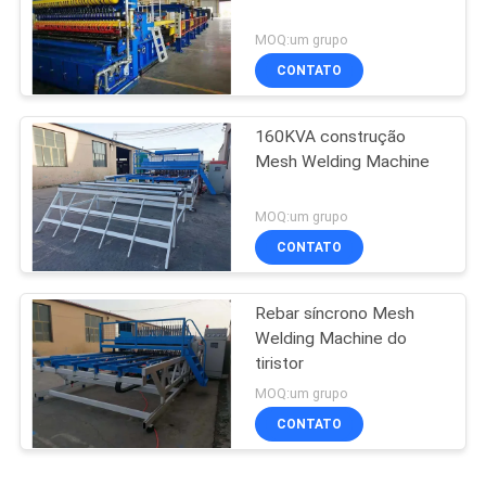
MOQ:um grupo
CONTATO
160KVA construção
Mesh Welding Machine
MOQ:um grupo
CONTATO
Rebar síncrono Mesh
Welding Machine do
tiristor
MOQ:um grupo
CONTATO