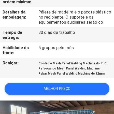
ordem mínima:
EXCURSÃO
DA
Detalhes da
Pálete de madeira e o pacote plástico
embalagem:
no recipiente. O suporte e os
FÁBRICA
equipamentos auxiliares serão co
Tempo de
30 dias de trabalho
CONTROLE
entrega:
DA
Habilidade da
5 grupos pelo mês
fonte:
QUALIDADE
Realçar:
,
Controle Mesh Panel Welding Machine do PLC
,
Reforçando Mesh Panel Welding Machine
CONTACTE-
Rebar Mesh Panel Welding Machine de 12mm
NOS
MELHOR PREÇO
PEÇA
UMAS
CITAÇÕES