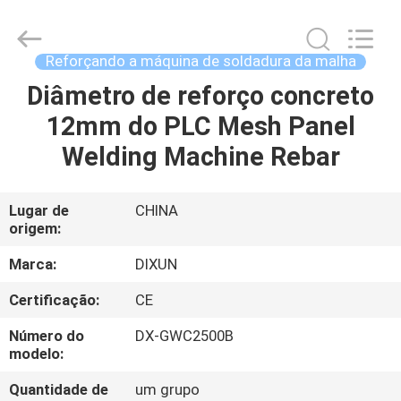
Dixun
Wire
Mesh
Products
Co.,
Reforçando a máquina de soldadura da malha
Ltd.
All
Diâmetro de reforço concreto
CASA
Rights
Reserved.
12mm do PLC Mesh Panel
PRODUTOS
Welding Machine Rebar
MOSTRA
Lugar de
CHINA
origem:
DE
VR
Marca:
DIXUN
Certificação:
CE
SOBRE
Número do
DX-GWC2500B
NÓS
modelo:
Quantidade de
um grupo