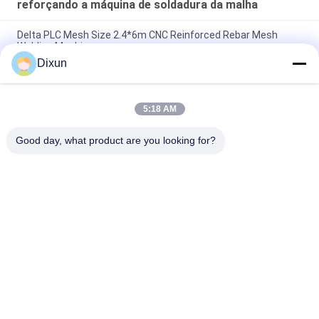
reforçando a máquina de soldadura da malha
Delta PLC Mesh Size 2.4*6m CNC Reinforced Rebar Mesh
Welding Machine
Dixun
Mesh Size 200*200mm Mesh Length 12m Concrete
Reinforcing Mesh Welding Machine
5:18 AM
Malha de reforço 2.4*6m do vergalhão 10mm que reforça a
máquina de soldadura da malha da barra de aço
Good day, what product are you looking for?
Categorias populares
Todos
Fio Mesh Welding 
Reforçando A 
Machines
Máquina De 
Soldadura Da Malha
Máquina De 
Máquina De 
Soldadura Da Malha 
Soldadura Do Painel 
Da Cerca
De Malha
Máquina Fixa Da 
Construção Mesh 
Cerca Do Nó
Welding Machine