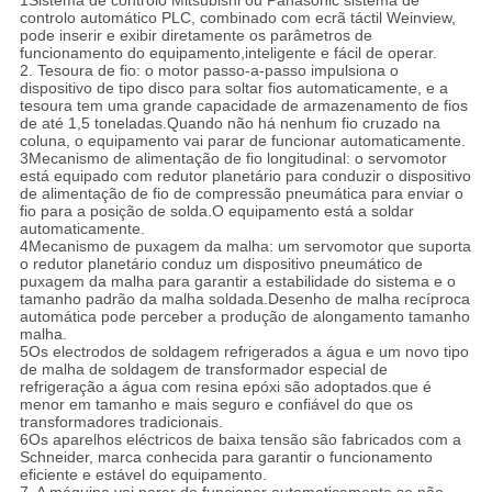
1Sistema de controlo Mitsubishi ou Panasonic sistema de
controlo automático PLC, combinado com ecrã táctil Weinview,
pode inserir e exibir diretamente os parâmetros de
funcionamento do equipamento,inteligente e fácil de operar.
2. Tesoura de fio: o motor passo-a-passo impulsiona o
dispositivo de tipo disco para soltar fios automaticamente, e a
tesoura tem uma grande capacidade de armazenamento de fios
de até 1,5 toneladas.Quando não há nenhum fio cruzado na
coluna, o equipamento vai parar de funcionar automaticamente.
3Mecanismo de alimentação de fio longitudinal: o servomotor
está equipado com redutor planetário para conduzir o dispositivo
de alimentação de fio de compressão pneumática para enviar o
fio para a posição de solda.O equipamento está a soldar
automaticamente.
4Mecanismo de puxagem da malha: um servomotor que suporta
o redutor planetário conduz um dispositivo pneumático de
puxagem da malha para garantir a estabilidade do sistema e o
tamanho padrão da malha soldada.Desenho de malha recíproca
automática pode perceber a produção de alongamento tamanho
malha.
5Os electrodos de soldagem refrigerados a água e um novo tipo
de malha de soldagem de transformador especial de
refrigeração a água com resina epóxi são adoptados.que é
menor em tamanho e mais seguro e confiável do que os
transformadores tradicionais.
6Os aparelhos eléctricos de baixa tensão são fabricados com a
Schneider, marca conhecida para garantir o funcionamento
eficiente e estável do equipamento.