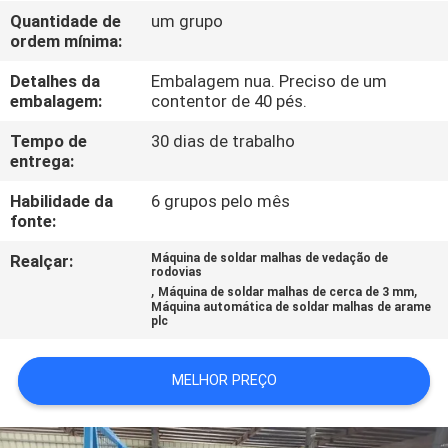
EXCURSÃO
Quantidade de
um grupo
ordem mínima:
DA
FÁBRICA
Detalhes da
Embalagem nua. Preciso de um
embalagem:
contentor de 40 pés.
CONTROLE
Tempo de
30 dias de trabalho
entrega:
DA
Habilidade da
6 grupos pelo mês
QUALIDADE
fonte:
Realçar:
Máquina de soldar malhas de vedação de
CONTACTE-
rodovias
,
,
Máquina de soldar malhas de cerca de 3 mm
NOS
Máquina automática de soldar malhas de arame
plc
PEÇA
MELHOR PREÇO
UMAS
CITAÇÕES