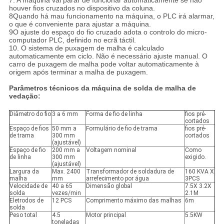
7. A máquina vai parar de funcionar automaticamente se não
houver fios cruzados no dispositivo da coluna.
8Quando há mau funcionamento na máquina, o PLC irá alarmar,
o que é conveniente para ajustar a máquina.
9O ajuste do espaço do fio cruzado adota o controlo do micro-
computador PLC, definido no ecrã táctil.
10. O sistema de puxagem de malha é calculado
automaticamente em ciclo. Não é necessário ajuste manual. O
carro de puxagem de malha pode voltar automaticamente à
origem após terminar a malha de puxagem.
Parâmetros técnicos da máquina de solda de malha de
vedação:
Diâmetro do fio
3 a 6 mm
Forma de fio de linha
fios pré-
cortados
Espaço de fios
50 mm a
Formulário de fio de trama
fios pré-
de trama
300 mm
cortados
(ajustável)
Espaço de fio
200 mm a
Voltagem nominal
Como
de linha
300 mm
exigido.
(ajustável)
Largura da
Max. 2400
Transformador de soldadura de
160 KVA X
malha
mm
arrefecimento por água
3PCS
Velocidade de
40 a 65
Dimensão global
7.5X 3.2X
solda
vezes/min
2.1M
Eletrodos de
12 PCS
Comprimento máximo das malhas
6m
solda
Peso total
4.5
Motor principal
5.5KW
toneladas