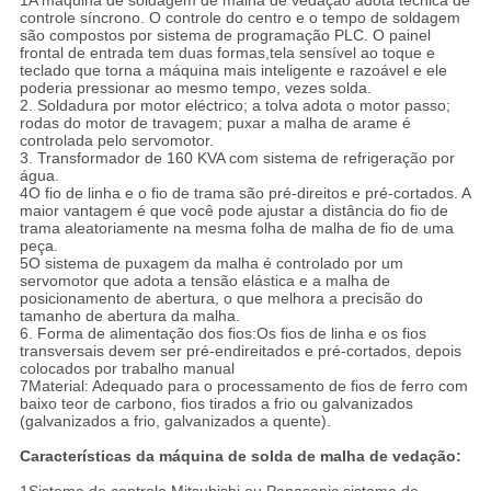
1A máquina de soldagem de malha de vedação adota técnica de
controle síncrono. O controle do centro e o tempo de soldagem
são compostos por sistema de programação PLC. O painel
frontal de entrada tem duas formas,tela sensível ao toque e
teclado que torna a máquina mais inteligente e razoável e ele
poderia pressionar ao mesmo tempo, vezes solda.
2. Soldadura por motor eléctrico; a tolva adota o motor passo;
rodas do motor de travagem; puxar a malha de arame é
controlada pelo servomotor.
3. Transformador de 160 KVA com sistema de refrigeração por
água.
4O fio de linha e o fio de trama são pré-direitos e pré-cortados. A
maior vantagem é que você pode ajustar a distância do fio de
trama aleatoriamente na mesma folha de malha de fio de uma
peça.
5O sistema de puxagem da malha é controlado por um
servomotor que adota a tensão elástica e a malha de
posicionamento de abertura, o que melhora a precisão do
tamanho de abertura da malha.
6. Forma de alimentação dos fios:Os fios de linha e os fios
transversais devem ser pré-endireitados e pré-cortados, depois
colocados por trabalho manual
7Material: Adequado para o processamento de fios de ferro com
baixo teor de carbono, fios tirados a frio ou galvanizados
(galvanizados a frio, galvanizados a quente).
Características da máquina de solda de malha de vedação: