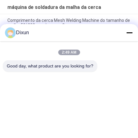
máquina de soldadura da malha da cerca
Comprimento da cerca Mesh Welding Machine do tamanho de
malha 50*200mm da cerca 3m
Dixun
Tamanho da malha 50*50mm Máquina de soldadura de malha
de vedação de 3 mm de fio galvanizado
2:49 AM
Capacidade de dobragem online 60 Pcs / hora Tamanho da
malha 50 * 200mm Máquina de solda de malha de cerca
Good day, what product are you looking for?
Categorias populares
Todos
Fio Mesh Welding 
Reforçando A 
Machines
Máquina De 
Soldadura Da Malha
Máquina De 
Máquina De 
Soldadura Da Malha 
Soldadura Do Painel 
Da Cerca
De Malha
Máquina Fixa Da 
Construção Mesh 