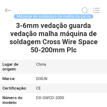
Dixun
Wire
Mesh
Products
Co.,
Máquina de soldadura da malha da cerca
Ltd.
All
3-6mm vedação guarda
CASA
Rights
Reserved.
vedação malha máquina de
PRODUTOS
soldagem Cross Wire Space
50-200mm Plc
MOSTRA
DE
Lugar de
China
origem:
VR
Marca:
DIXUN
SOBRE
Certificação:
CE
NÓS
Número do
DX-GWCD-2000
modelo: